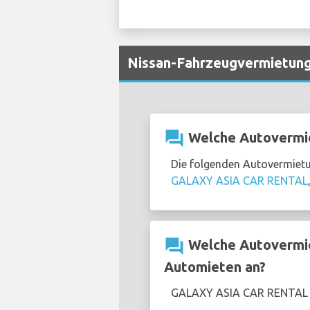
Nissan-Fahrzeugvermietung
question_answer
Welche Autovermie
Die folgenden Autovermietu
GALAXY ASIA CAR RENTAL
question_answer
Welche Autovermiet
Automieten an?
GALAXY ASIA CAR RENTAL b