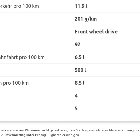
erkehr pro 100 km
11.9 l
201 g/km
Front wheel drive
92
ahnfahrt pro 100 km
6.5 l
500 l
h pro 100 km
8.5 l
4
5
rmationszwecken. Wir können nicht garantieren, dass Sie das genaue Nissan Almera-Fahrzeugmode
igen Autovermietung unter Penang Flughafen erkundigen.