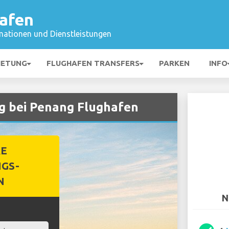
afen
mationen und Dienstleistungen
IETUNG
FLUGHAFEN TRANSFERS
PARKEN
INFO
g bei Penang Flughafen
RE
GS-
N
N