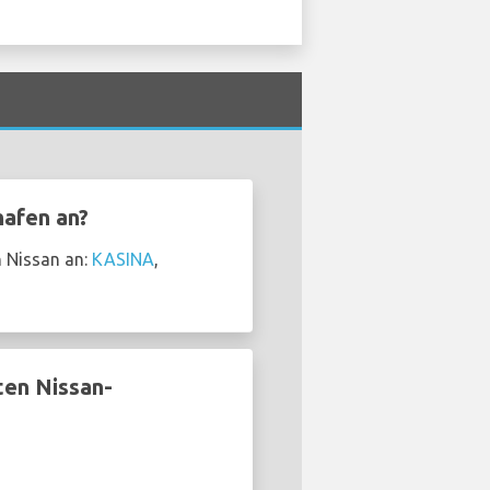
afen an?
n Nissan an:
KASINA
,
ten Nissan-