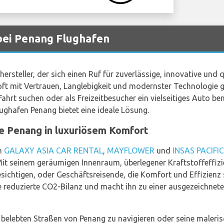
bei Penang Flughafen
ersteller, der sich einen Ruf für zuverlässige, innovative und
e oft mit Vertrauen, Langlebigkeit und modernster Technologie gl
ahrt suchen oder als Freizeitbesucher ein vielseitiges Auto ben
ghafen Penang bietet eine ideale Lösung.
ie Penang in luxuriösem Komfort
on
GALAXY ASIA CAR RENTAL
,
MAYFLOWER
und
INSAS PACIFIC
 Mit seinem geräumigen Innenraum, überlegener Kraftstoffeffi
besichtigen, oder Geschäftsreisende, die Komfort und Effizien
e reduzierte CO2-Bilanz und macht ihn zu einer ausgezeichne
ie belebten Straßen von Penang zu navigieren oder seine maler