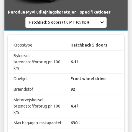
Perodua Myvi udlejningskøretøjer – specifikationer
Kropstype
Hatchback 5 doors
Bykørsel
brændstofforbrug pr. 100
6.1 l
km
Drivhjul
Front wheel drive
Brændstof
92
Motorvejskørsel
brændstofforbrug pr. 100
4.4 l
km
Max bagagerumskapacitet
630 l