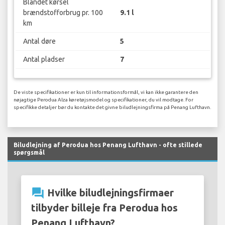
Blandet kørsel
brændstofforbrug pr. 100
9.1 l
km
Antal døre
5
Antal pladser
7
De viste specifikationer er kun til informationsformål, vi kan ikke garantere den
nøjagtige Perodua Alza køretøjsmodel og specifikationer, du vil modtage. For
specifikke detaljer bør du kontakte det givne biludlejningsfirma på Penang Lufthavn.
Biludlejning af Perodua hos Penang Lufthavn - ofte stillede
spørgsmål
question_answer
Hvilke biludlejningsfirmaer
tilbyder billeje fra Perodua hos
Penang Lufthavn?