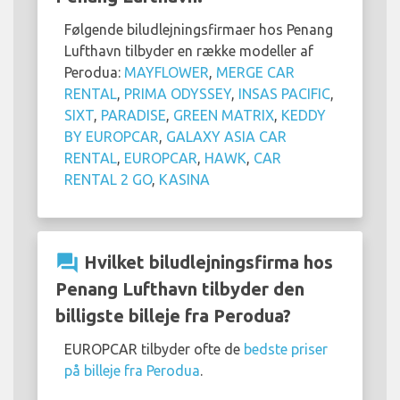
Følgende biludlejningsfirmaer hos Penang
Lufthavn tilbyder en række modeller af
Perodua:
MAYFLOWER
,
MERGE CAR
RENTAL
,
PRIMA ODYSSEY
,
INSAS PACIFIC
,
SIXT
,
PARADISE
,
GREEN MATRIX
,
KEDDY
BY EUROPCAR
,
GALAXY ASIA CAR
RENTAL
,
EUROPCAR
,
HAWK
,
CAR
RENTAL 2 GO
,
KASINA
question_answer
Hvilket biludlejningsfirma hos
Penang Lufthavn tilbyder den
billigste billeje fra Perodua?
EUROPCAR tilbyder ofte de
bedste priser
på billeje fra Perodua
.