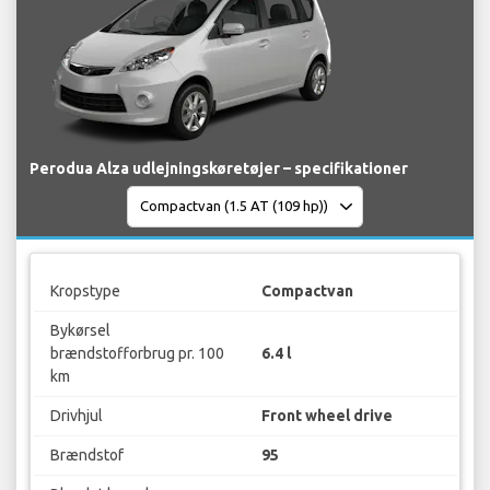
Perodua Alza udlejningskøretøjer – specifikationer
Kropstype
Compactvan
Bykørsel
brændstofforbrug pr. 100
6.4 l
km
Drivhjul
Front wheel drive
Brændstof
95