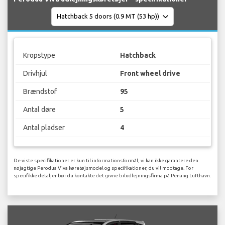
Kropstype
Hatchback
Drivhjul
Front wheel drive
Brændstof
95
Antal døre
5
Antal pladser
4
De viste specifikationer er kun til informationsformål, vi kan ikke garantere den
nøjagtige Perodua Viva køretøjsmodel og specifikationer, du vil modtage. For
specifikke detaljer bør du kontakte det givne biludlejningsfirma på Penang Lufthavn.