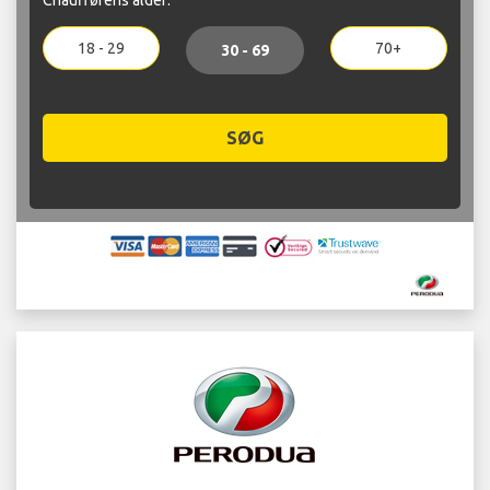
18 - 29
70+
30 - 69
SØG