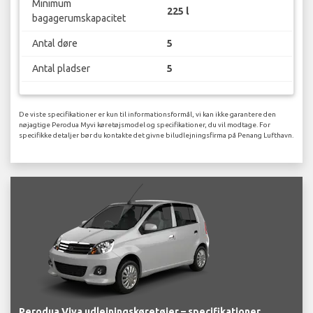
Minimum
225 l
bagagerumskapacitet
Antal døre
5
Antal pladser
5
De viste specifikationer er kun til informationsformål, vi kan ikke garantere den
nøjagtige Perodua Myvi køretøjsmodel og specifikationer, du vil modtage. For
specifikke detaljer bør du kontakte det givne biludlejningsfirma på Penang Lufthavn.
Perodua Viva udlejningskøretøjer – specifikationer