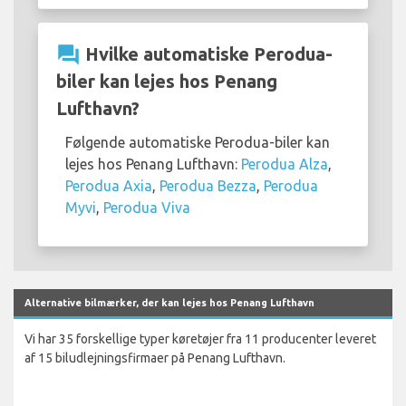
question_answer
Hvilke automatiske Perodua-
biler kan lejes hos Penang
Lufthavn?
Følgende automatiske Perodua-biler kan
lejes hos Penang Lufthavn:
Perodua Alza
,
Perodua Axia
,
Perodua Bezza
,
Perodua
Myvi
,
Perodua Viva
Alternative bilmærker, der kan lejes hos Penang Lufthavn
Vi har 35 forskellige typer køretøjer fra 11 producenter leveret
af 15 biludlejningsfirmaer på Penang Lufthavn.