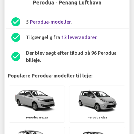
Perodua - Penang Lufthavn
check_circle
5
Perodua-modeller
.
check_circle
Tilgængelig fra
13 leverandører
.
Der blev søgt efter tilbud på 96 Perodua
check_circle
billeje.
Populære Perodua-modeller til leje:
Perodua Bezza
Perodua Alza