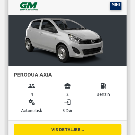
MINI
PERODUA AXIA
group
business_center
local_gas_station
4
2
Benzin
miscellaneous_services
login
Automatisk
5 Dør
VIS DETALJER...