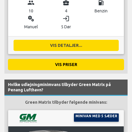
group
business_center
local_gas_station
10
4
Benzin
miscellaneous_services
login
Manuel
5 Dør
VIS DETALJER...
VIS PRISER
Hvilke udlejningminimvans tilbyder Green Matrix på
Penang Lufthavn?
Green Matrix tilbyder følgende minivans:
MINIVAN MED 5 SÆDER