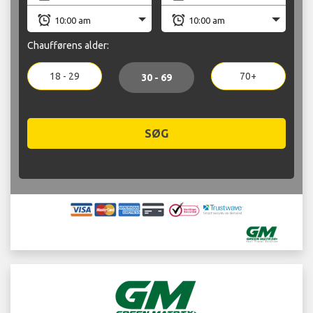
Chaufførens alder:
18 - 29
70+
30 - 69
SØG