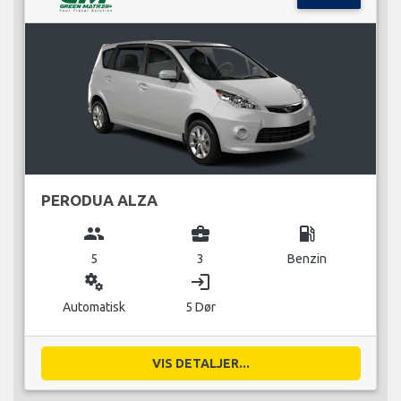
PERODUA ALZA
group
business_center
local_gas_station
5
3
Benzin
miscellaneous_services
login
Automatisk
5 Dør
VIS DETALJER...