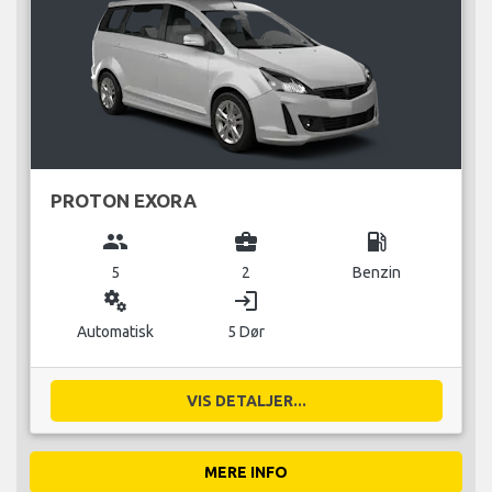
PROTON EXORA
group
business_center
local_gas_station
5
2
Benzin
miscellaneous_services
login
Automatisk
5 Dør
VIS DETALJER...
MERE INFO