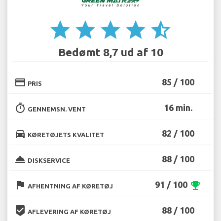
star
star
star
star
star_half
Bedømt 8,7 ud af 10
credit_card
85 / 100
PRIS
timer
16 min.
GENNEMSN. VENT
directions_car
82 / 100
KØRETØJETS KVALITET
room_service
88 / 100
DISKSERVICE
flag
91 / 100
emoji_events
AFHENTNING AF KØRETØJ
beenhere
88 / 100
AFLEVERING AF KØRETØJ