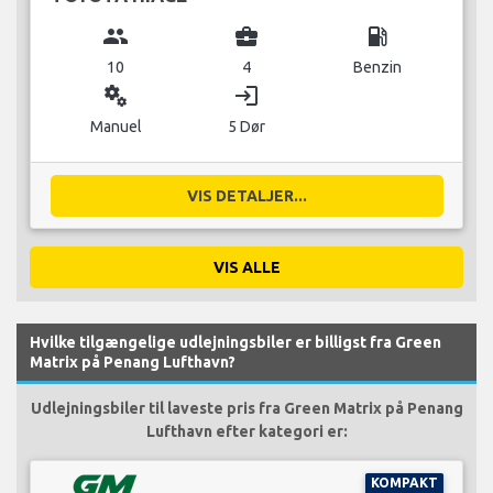
group
business_center
local_gas_station
10
4
Benzin
miscellaneous_services
login
Manuel
5 Dør
VIS DETALJER...
VIS ALLE
Hvilke tilgængelige udlejningsbiler er billigst fra Green
Matrix på Penang Lufthavn?
Udlejningsbiler til laveste pris fra Green Matrix på Penang
Lufthavn efter kategori er:
KOMPAKT