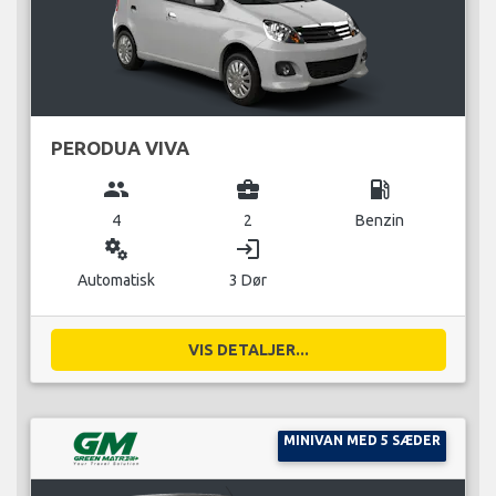
PERODUA VIVA
group
business_center
local_gas_station
4
2
Benzin
miscellaneous_services
login
Automatisk
3 Dør
VIS DETALJER...
MINIVAN MED 5 SÆDER