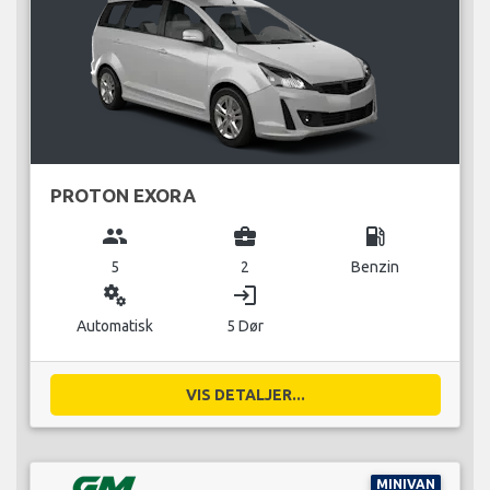
PROTON EXORA
group
business_center
local_gas_station
5
2
Benzin
miscellaneous_services
login
Automatisk
5 Dør
VIS DETALJER...
MINIVAN