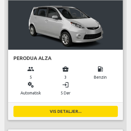
PERODUA ALZA
group
business_center
local_gas_station
5
3
Benzin
miscellaneous_services
login
Automatisk
5 Dør
VIS DETALJER...