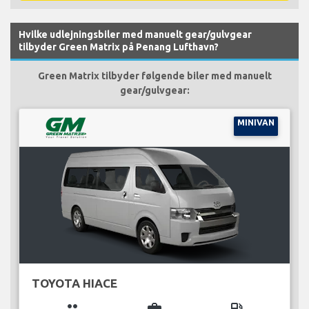
Hvilke udlejningsbiler med manuelt gear/gulvgear
tilbyder Green Matrix på Penang Lufthavn?
Green Matrix tilbyder følgende biler med manuelt
gear/gulvgear:
MINIVAN
TOYOTA HIACE
group
business_center
local_gas_station