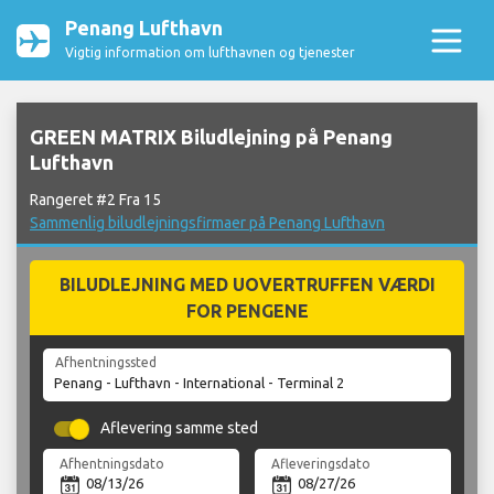
Penang Lufthavn
Vigtig information om lufthavnen og tjenester
GREEN MATRIX Biludlejning på Penang
Lufthavn
Rangeret #2 Fra 15
Sammenlig biludlejningsfirmaer på Penang Lufthavn
BILUDLEJNING MED UOVERTRUFFEN VÆRDI
FOR PENGENE
Afhentningssted
Aflevering samme sted
Afhentningsdato
Afleveringsdato