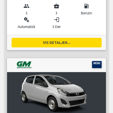
group
business_center
local_gas_station
5
3
Benzin
miscellaneous_services
login
Automatisk
5 Dør
VIS DETALJER...
MINI