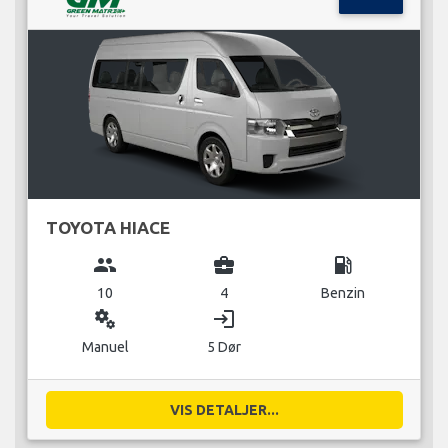
TOYOTA HIACE
group
business_center
local_gas_station
10
4
Benzin
miscellaneous_services
login
Manuel
5 Dør
VIS DETALJER...