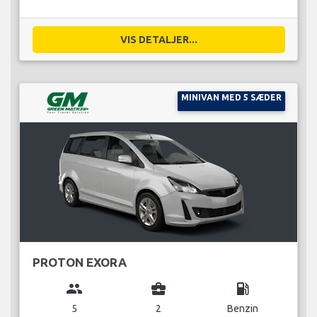
VIS DETALJER...
MINIVAN MED 5 SÆDER
PROTON EXORA
group
business_center
local_gas_station
5
2
Benzin