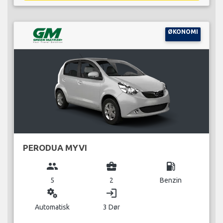
ØKONOMI
PERODUA MYVI
group
business_center
local_gas_station
5
2
Benzin
miscellaneous_services
login
Automatisk
3 Dør