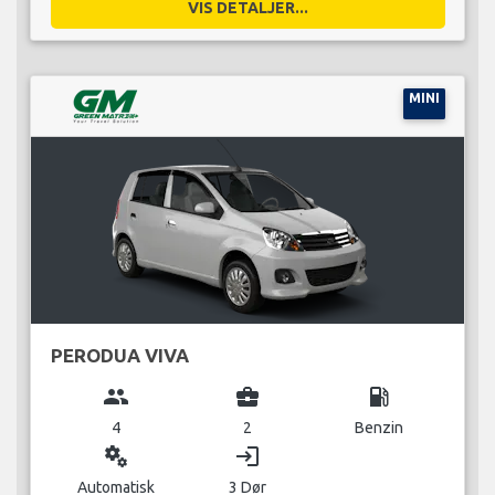
VIS DETALJER...
MINI
PERODUA VIVA
group
business_center
local_gas_station
4
2
Benzin
miscellaneous_services
login
Automatisk
3 Dør