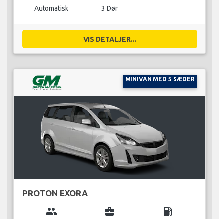
Automatisk
3 Dør
VIS DETALJER...
MINIVAN MED 5 SÆDER
PROTON EXORA
group
business_center
local_gas_station