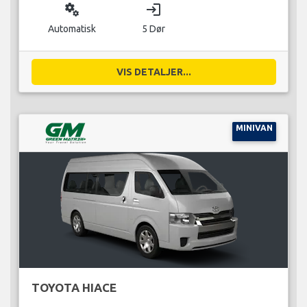
miscellaneous_services
login
Automatisk
5 Dør
VIS DETALJER...
MINIVAN
TOYOTA HIACE