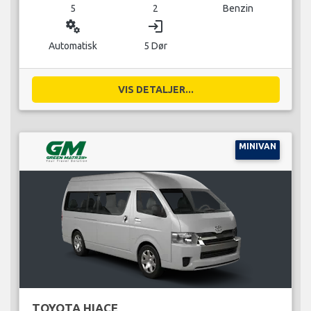
5
2
Benzin
miscellaneous_services
login
Automatisk
5 Dør
VIS DETALJER...
MINIVAN
TOYOTA HIACE