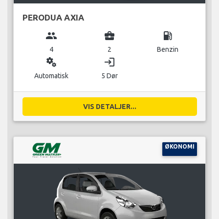
PERODUA AXIA
group
business_center
local_gas_station
4
2
Benzin
miscellaneous_services
login
Automatisk
5 Dør
VIS DETALJER...
ØKONOMI