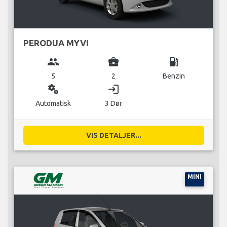
PERODUA MYVI
group
business_center
local_gas_station
5
2
Benzin
miscellaneous_services
login
Automatisk
3 Dør
VIS DETALJER...
MINI