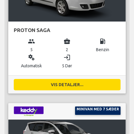
PROTON SAGA
group
business_center
local_gas_station
5
2
Benzin
miscellaneous_services
login
Automatisk
5 Dør
VIS DETALJER...
MINIVAN MED 7 SÆDER