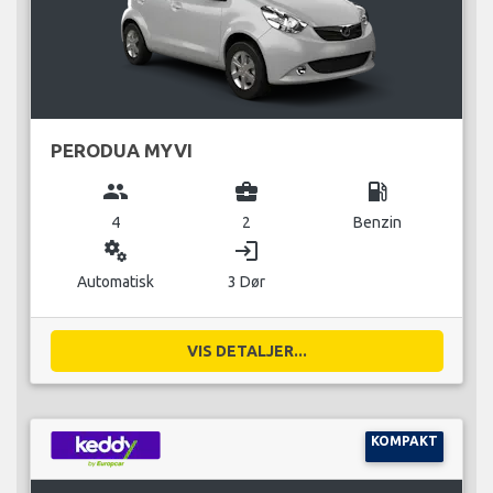
PERODUA MYVI
group
business_center
local_gas_station
4
2
Benzin
miscellaneous_services
login
Automatisk
3 Dør
VIS DETALJER...
KOMPAKT