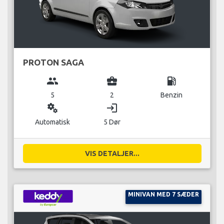
PROTON SAGA
group
business_center
local_gas_station
5
2
Benzin
miscellaneous_services
login
Automatisk
5 Dør
VIS DETALJER...
MINIVAN MED 7 SÆDER