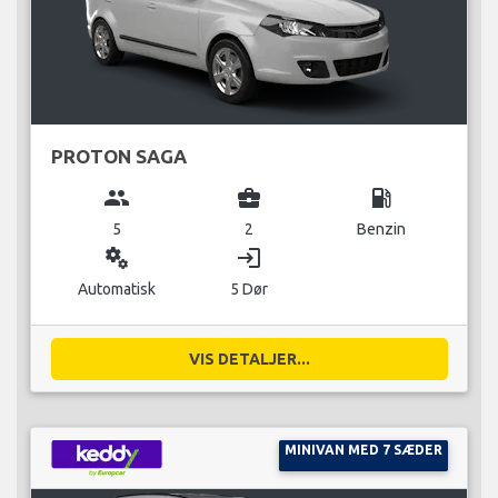
PROTON SAGA
group
business_center
local_gas_station
5
2
Benzin
miscellaneous_services
login
Automatisk
5 Dør
VIS DETALJER...
MINIVAN MED 7 SÆDER