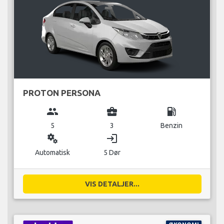
PROTON PERSONA
group
business_center
local_gas_station
5
3
Benzin
miscellaneous_services
login
Automatisk
5 Dør
VIS DETALJER...