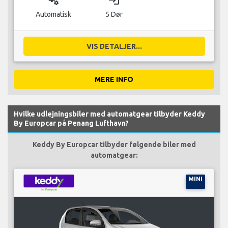
miscellaneous_services
login
Automatisk
5 Dør
VIS DETALJER...
MERE INFO
Hvilke udlejningsbiler med automatgear tilbyder Keddy
By Europcar på Penang Lufthavn?
Keddy By Europcar tilbyder følgende biler med
automatgear:
MINI