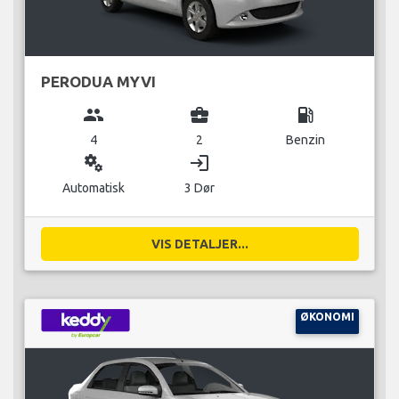
PERODUA MYVI
group
business_center
local_gas_station
4
2
Benzin
miscellaneous_services
login
Automatisk
3 Dør
VIS DETALJER...
ØKONOMI