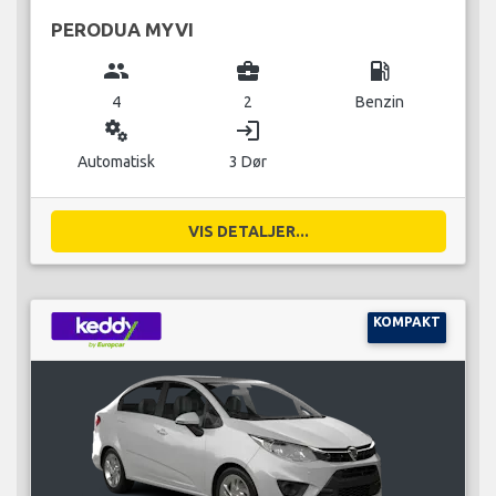
PERODUA MYVI
group
business_center
local_gas_station
4
2
Benzin
miscellaneous_services
login
Automatisk
3 Dør
VIS DETALJER...
KOMPAKT