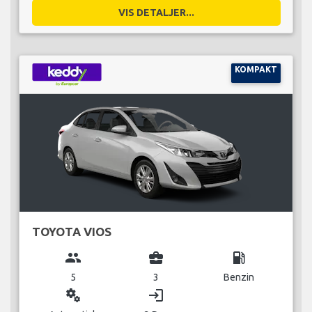
VIS DETALJER...
KOMPAKT
TOYOTA VIOS
group
business_center
local_gas_station
5
3
Benzin
miscellaneous_services
login