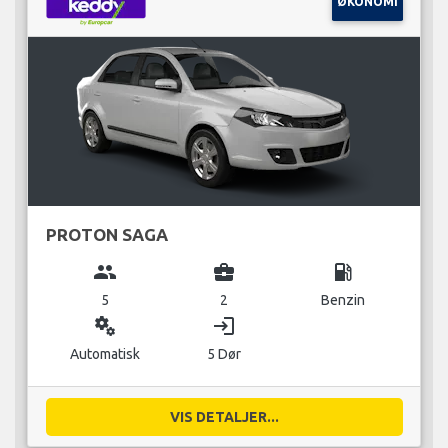
ØKONOMI
PROTON SAGA
group
business_center
local_gas_station
5
2
Benzin
miscellaneous_services
login
Automatisk
5 Dør
VIS DETALJER...