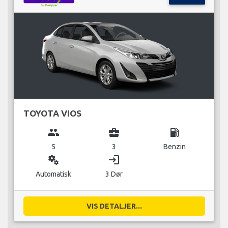
TOYOTA VIOS
group
business_center
local_gas_station
5
3
Benzin
miscellaneous_services
login
Automatisk
3 Dør
VIS DETALJER...