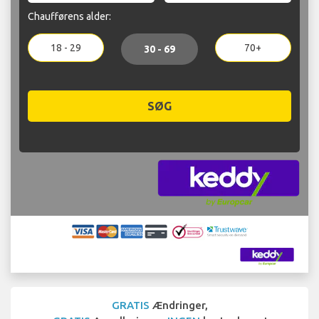
Chaufførens alder:
18 - 29
70+
30 - 69
SØG
GRATIS
Ændringer,