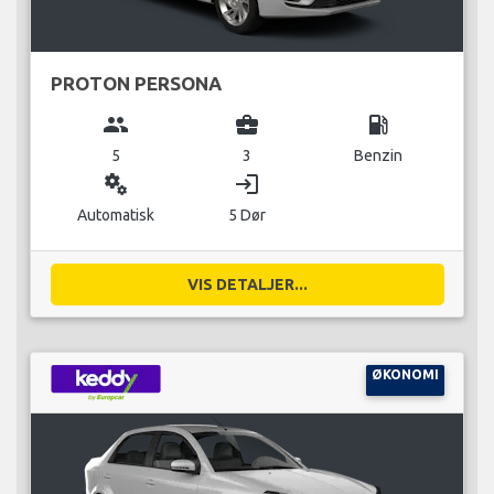
PROTON PERSONA
group
business_center
local_gas_station
5
3
Benzin
miscellaneous_services
login
Automatisk
5 Dør
VIS DETALJER...
ØKONOMI