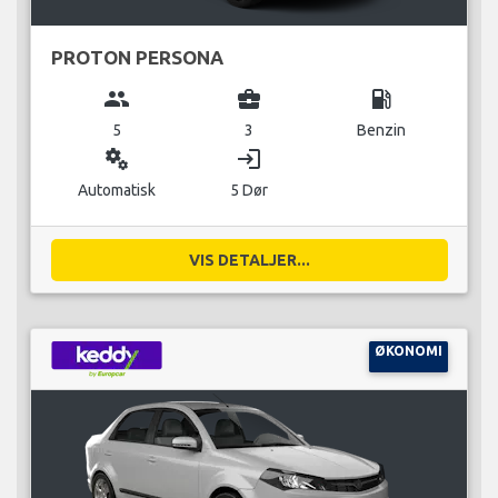
PROTON PERSONA
group
business_center
local_gas_station
5
3
Benzin
miscellaneous_services
login
Automatisk
5 Dør
VIS DETALJER...
ØKONOMI