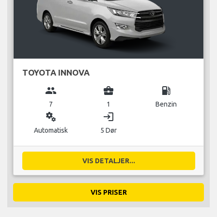
TOYOTA INNOVA
group
business_center
local_gas_station
7
1
Benzin
miscellaneous_services
login
Automatisk
5 Dør
VIS DETALJER...
VIS PRISER