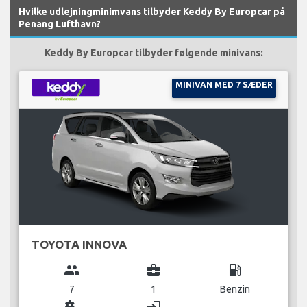
Hvilke udlejningminimvans tilbyder Keddy By Europcar på
Penang Lufthavn?
Keddy By Europcar tilbyder følgende minivans:
MINIVAN MED 7 SÆDER
TOYOTA INNOVA
group
business_center
local_gas_station
7
1
Benzin