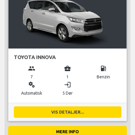
TOYOTA INNOVA
group
business_center
local_gas_station
7
1
Benzin
miscellaneous_services
login
Automatisk
5 Dør
VIS DETALJER...
MERE INFO