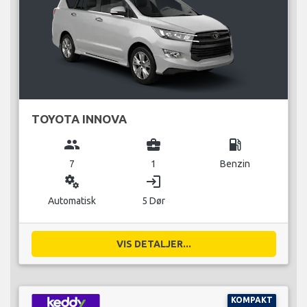
TOYOTA INNOVA
group
business_center
local_gas_station
7
1
Benzin
miscellaneous_services
login
Automatisk
5 Dør
VIS DETALJER...
KOMPAKT