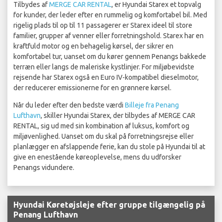
Tilbydes af
MERGE CAR RENTAL
, er Hyundai Starex et topvalg
for kunder, der leder efter en rummelig og komfortabel bil. Med
rigelig plads til op til 11 passagerer er Starex ideel til store
familier, grupper af venner eller forretningshold. Starex har en
kraftfuld motor og en behagelig kørsel, der sikrer en
komfortabel tur, uanset om du kører gennem Penangs bakkede
terræn eller langs de maleriske kystlinjer. For miljøbevidste
rejsende har Starex også en Euro IV-kompatibel dieselmotor,
der reducerer emissionerne for en grønnere kørsel.
Når du leder efter den bedste værdi
Billeje fra Penang
Lufthavn
, skiller Hyundai Starex, der tilbydes af MERGE CAR
RENTAL, sig ud med sin kombination af luksus, komfort og
miljøvenlighed. Uanset om du skal på forretningsrejse eller
planlægger en afslappende ferie, kan du stole på Hyundai til at
give en enestående køreoplevelse, mens du udforsker
Penangs vidundere.
Hyundai Køretøjsleje efter gruppe tilgængelig på
Penang Lufthavn