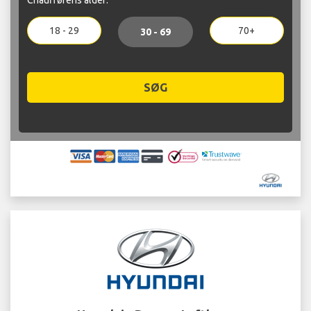
18 - 29
70+
30 - 69
SØG