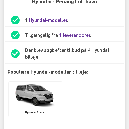
Hyundai - Penang Lufthavn
check_circle
1
Hyundai-modeller
.
check_circle
Tilgængelig fra
1 leverandører
.
Der blev søgt efter tilbud på 4 Hyundai
check_circle
billeje.
Populære Hyundai-modeller til leje:
Hyundai Starex