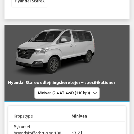
Hyundai Starex
Hyundai Starex udlejningskøretøjer – specifikationer
Kropstype
Minivan
Bykørsel
brændstofforbrug pr. 100
17.7 l