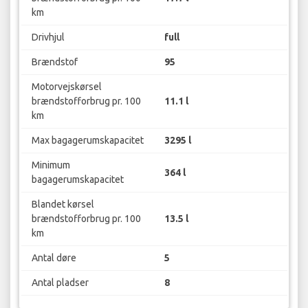
km
Drivhjul
full
Brændstof
95
Motorvejskørsel
brændstofforbrug pr. 100
11.1 l
km
Max bagagerumskapacitet
3295 l
Minimum
364 l
bagagerumskapacitet
Blandet kørsel
brændstofforbrug pr. 100
13.5 l
km
Antal døre
5
Antal pladser
8