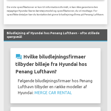
De viste specifikationer er kun til informationsformål, vi kan ikke garantere den
nøjagtige Hyundai Starex køretøjsmodel og specifikationer, du vil modtage. For
specifikke detaljer bør du kontakte det givne biludlejningsfirma på Penang Lufthavn.
Biludlejning af Hyundai hos Penang Lufthavn - ofte stillede
spørgsmål
question_answer
Hvilke biludlejningsfirmaer
tilbyder billeje fra Hyundai hos
Penang Lufthavn?
Følgende biludlejningsfirmaer hos Penang
Lufthavn tilbyder en række modeller af
Hyundai:
MERGE CAR RENTAL