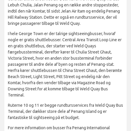
Lebuh Chulia, Jalan Penang og en række andre stoppesteder,
indtil den når Komtar, til sidst Jelan Air Itam og endelig Penang
Hill Railway Station. Dette er også en rundtursservice, der vil
bringe passagerer tilbage til Weld Quay.
I hele George Town er der talrige sightseeingbusser, hvoraf
nogle er gratis shuttlebusser. Central Area Transit Loop Line er
en gratis shuttlebus, der starter ved Weld Quays
færgebussterminal, derefter kører til Chulia Street Ghaut,
Victoria Street, hvor en anden stor bussterminal forbinder
passagerer til andre dele af byen og resten af Penang-stat.
Herfra kører shuttlebussen til China Street Ghaut, den berømte
Beach Street, Light Street, Pitt Street og endelig når den
Komtar, hvorfra den vender tilbage via Magazine Road og
Downing Street for at komme tilbage til Weld Quay Bus
Terminal.
Ruterne 10 og 11 er begge rundtursservices fra Weld Quay Bus
Terminal, der dækker store dele af Penang Island og er
fantastiske til sightseeing på et budget.
For mere information om busser fra Penang International