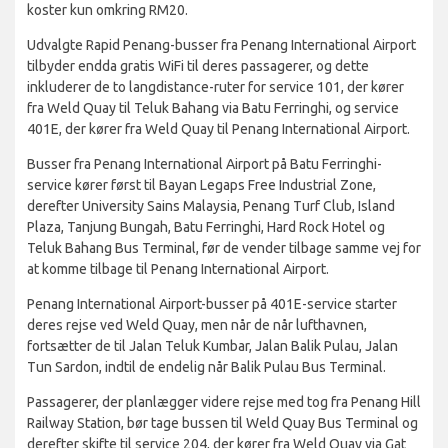
koster kun omkring RM20.
Udvalgte Rapid Penang-busser fra Penang International Airport
tilbyder endda gratis WiFi til deres passagerer, og dette
inkluderer de to langdistance-ruter for service 101, der kører
fra Weld Quay til Teluk Bahang via Batu Ferringhi, og service
401E, der kører fra Weld Quay til Penang International Airport.
Busser fra Penang International Airport på Batu Ferringhi-
service kører først til Bayan Legaps Free Industrial Zone,
derefter University Sains Malaysia, Penang Turf Club, Island
Plaza, Tanjung Bungah, Batu Ferringhi, Hard Rock Hotel og
Teluk Bahang Bus Terminal, før de vender tilbage samme vej for
at komme tilbage til Penang International Airport.
Penang International Airport-busser på 401E-service starter
deres rejse ved Weld Quay, men når de når lufthavnen,
fortsætter de til Jalan Teluk Kumbar, Jalan Balik Pulau, Jalan
Tun Sardon, indtil de endelig når Balik Pulau Bus Terminal.
Passagerer, der planlægger videre rejse med tog fra Penang Hill
Railway Station, bør tage bussen til Weld Quay Bus Terminal og
derefter skifte til service 204, der kører fra Weld Quay via Gat