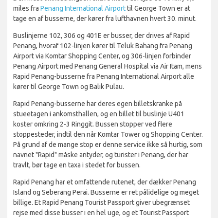
miles fra
Penang International Airport
til George Town er at
tage en af busserne, der kører fra lufthavnen hvert 30. minut.
Buslinjerne 102, 306 og 401E er busser, der drives af Rapid
Penang, hvoraf 102-linjen kører til Teluk Bahang fra Penang
Airport via Komtar Shopping Center, og 306-linjen forbinder
Penang Airport med Penang General Hospital via Air Itam, mens
Rapid Penang-busserne fra Penang International Airport alle
kører til George Town og Balik Pulau.
Rapid Penang-busserne har deres egen billetskranke på
stueetagen i ankomsthallen, og en billet til buslinje U401
koster omkring 2-3 Ringgit. Bussen stopper ved flere
stoppesteder, indtil den når Komtar Tower og Shopping Center.
På grund af de mange stop er denne service ikke så hurtig, som
navnet "Rapid" måske antyder, og turister i Penang, der har
travlt, bør tage en taxa i stedet for bussen.
Rapid Penang har et omfattende rutenet, der dækker Penang
Island og Seberang Perai. Busserne er ret pålidelige og meget
billige. Et Rapid Penang Tourist Passport giver ubegrænset
rejse med disse busser i en hel uge, og et Tourist Passport