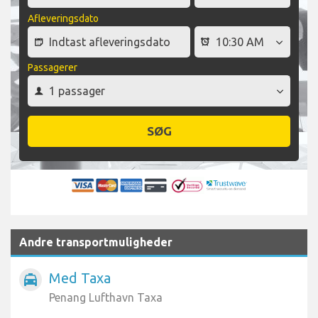
Afleveringsdato
Passagerer
SØG
Andre transportmuligheder
Med Taxa
local_taxi
Penang Lufthavn Taxa