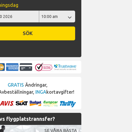
ningsdag
SÖK
GRATIS
Ändringar,
vbeställningar,
INGA
kortavgifter!
s flygplatstrannsfer?
SE VÅRA BÄSTA