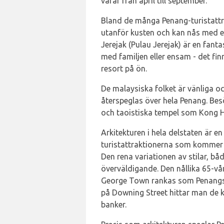
varar från april till september.
Bland de många Penang-turistattr
utanför kusten och kan nås med en
Jerejak (Pulau Jerejak) är en fanta
med familjen eller ensam - det fin
resort på ön.
De malaysiska folket är vänliga o
återspeglas över hela Penang. Bes
och taoistiska tempel som Kong H
Arkitekturen i hela delstaten är 
turistattraktionerna som kommer 
Den rena variationen av stilar, båd
överväldigande. Den nållika 65-
George Town rankas som Penangs 
på Downing Street hittar man de
banker.