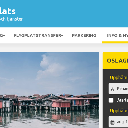
lats
och tjänster
NG
FLYGPLATSTRANSFER
PARKERING
INFO & N
OSLAG
Upphämt
Återl
Upphäm