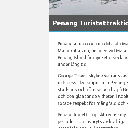
Penang Turistattrakti
Penang är en ö och en delstat i M
Malackahalvön, belägen vid Mal
Penang Island är mycket utvecklade
under lång tid.
George Towns skyline verkar sväv
och dess skyskrapor och Penang 
stadshus och rörelse och liv på Be
och den glänsande vitheten i Kapi
rotade respekt för mångfald och k
Penang har ett tropiskt regnskogs
perioder som avbryts av kraftig