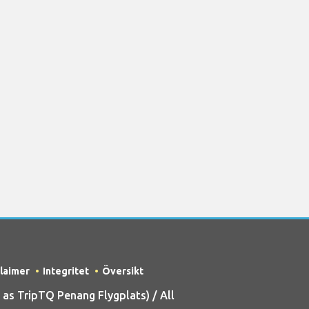
claimer
Integritet
Översikt
s TripTQ Penang Flygplats) / All