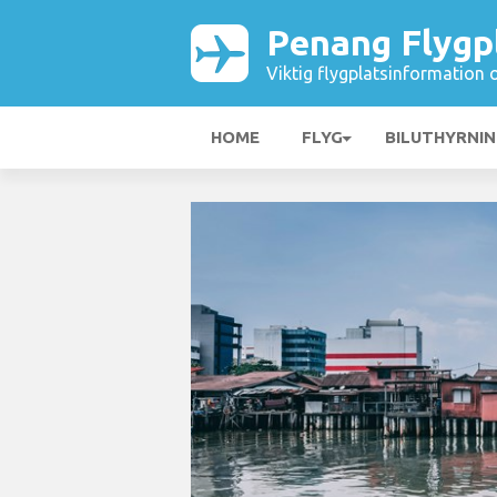
Penang Flygp
Viktig flygplatsinformation 
HOME
FLYG
BILUTHYRNI