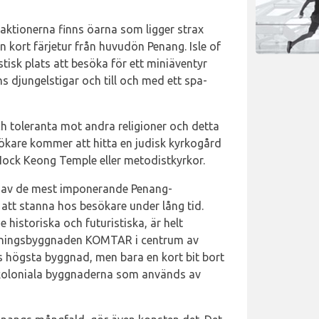
aktionerna finns öarna som ligger strax
 kort färjetur från huvudön Penang. Isle of
stisk plats att besöka för ett miniäventyr
ns djungelstigar och till och med ett spa-
ch toleranta mot andra religioner och detta
ökare kommer att hitta en judisk kyrkogård
ock Keong Temple eller metodistkyrkor.
en av de mest imponerande Penang-
att stanna hos besökare under lång tid.
e historiska och futuristiska, är helt
våningsbyggnaden KOMTAR i centrum av
högsta byggnad, men bara en kort bit bort
 koloniala byggnaderna som används av