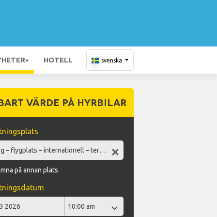
YHETER
HOTELL
svenska
BART VÄRDE PÅ HYRBILAR
ningsplats
ämna på annan plats
tningsdatum