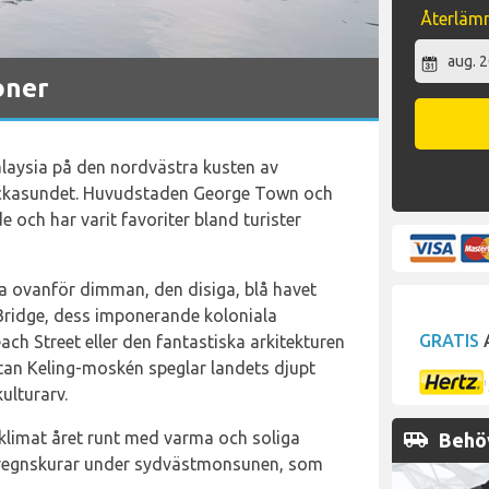
Återläm
oner
alaysia på den nordvästra kusten av
ackasundet. Huvudstaden George Town och
 och har varit favoriter bland turister
a ovanför dimman, den disiga, blå havet
Bridge, dess imponerande koloniala
GRATIS
A
ach Street eller den fantastiska arkitekturen
tan Keling-moskén speglar landets djupt
ulturarv.
airport_shuttle
klimat året runt med varma och soliga
Behöv
a regnskurar under sydvästmonsunen, som