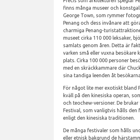
Precis som arkitekturen speglar P
finns många museer och konstgall
George Town, som rymmer fotografi
Penang och dess invånare att gör
charmiga Penang-turistattraktion
museet cirka 110 000 leksaker, bj
samlats genom åren. Detta är fak
varken små eller vuxna besökare 
plats. Cirka 100 000 personer besö
med en skräckkammare där Chucky-
sina tandiga leenden åt besökarna
För något lite mer exotiskt bland
kväll på den kinesiska operan, som
och teochew-versioner. De brukar
Festival, som vanligtvis hålls d
enligt den kinesiska traditionen.
De många festivaler som hålls unde
eller etnisk bakgrund de härstammar