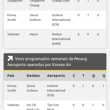
Singapore
Singapore
Changi (SIN)
0
1
0
0
Changi
Korea,
Seoul
Incheon
0
1
0
0
South
Incheon
International
(ICN)
Vietnam
Hanoi
Noibai
0
0
0
1
International
(HAN)
Voos programados semanais de Penang
Aeroporto operados por Korean Air
País
Destino
Aeroporto
S
T
Q
Q
Korea,
Seoul
Incheon
0
1
0
1
South
Incheon
International
(ICN)
Vietnam
Ho Chi
Tan Son
0
0
1
0
Minh City
Nhat