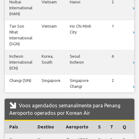
Noibai
Vietnam
Hanoi
2
Ve
International
vo
(HAN)
Tan Son
Vietnam
Ho Chi Minh
1
Ve
Nhat
City
vo
International
(SGN)
Incheon
Korea,
Seoul
6
Ve
International
South
Incheon
vo
(ICN)
Changi (SIN)
Singapore
Singapore
2
Ve
Changi
vo
Voos agendados semanalmente para Penang
Aeroporto operados por Korean Air
País
Destino
Aeroporto
S
T
Q