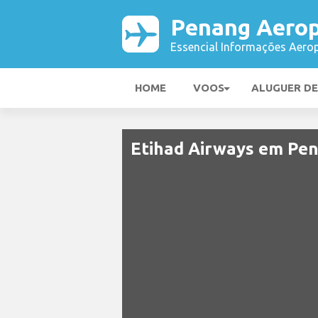
Penang Aerop
Essencial Informações Aerop
HOME
VOOS
ALUGUER D
Etihad Airways em Pe