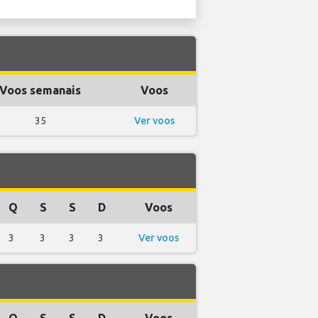
Voos semanais
Voos
35
Ver voos
Q
S
S
D
Voos
3
3
3
3
Ver voos