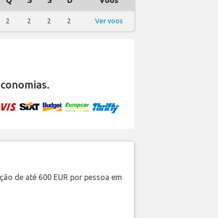
Q
S
S
D
Voos
2
2
2
2
Ver voos
economias.
ação de até 600 EUR por pessoa em