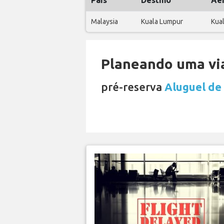
País
Destino
Ae
Malaysia
Kuala Lumpur
Kual
Planeando uma via
pré-reserva
Aluguel de