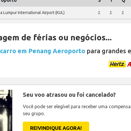
roporto
S
T
Q
a Lumpur International Airport (KUL)
2
2
2
gem de férias ou negócios...
 carro em Penang Aeroporto
para grandes 
Seu voo atrasou ou foi cancelado?
Você pode ser elegível para receber uma compens
seu grupo.
REIVINDIQUE AGORA!