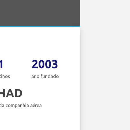
1
2003
tinos
ano fundado
IHAD
da companhia aérea