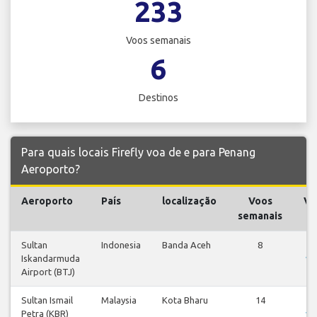
233
Voos semanais
6
Destinos
Para quais locais Firefly voa de e para Penang
Aeroporto?
Aeroporto
País
localização
Voos
Vo
semanais
Sultan
Indonesia
Banda Aceh
8
V
Iskandarmuda
vo
Airport (BTJ)
Sultan Ismail
Malaysia
Kota Bharu
14
V
Petra (KBR)
vo