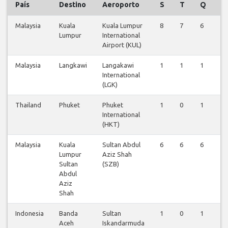
País
Destino
Aeroporto
S
T
Q
Q
Malaysia
Kuala
Kuala Lumpur
8
7
6
7
Lumpur
International
Airport (KUL)
Malaysia
Langkawi
Langakawi
1
1
1
1
International
(LGK)
Thailand
Phuket
Phuket
1
0
1
0
International
(HKT)
Malaysia
Kuala
Sultan Abdul
6
6
6
6
Lumpur
Aziz Shah
Sultan
(SZB)
Abdul
Aziz
Shah
Indonesia
Banda
Sultan
1
0
1
0
Aceh
Iskandarmuda