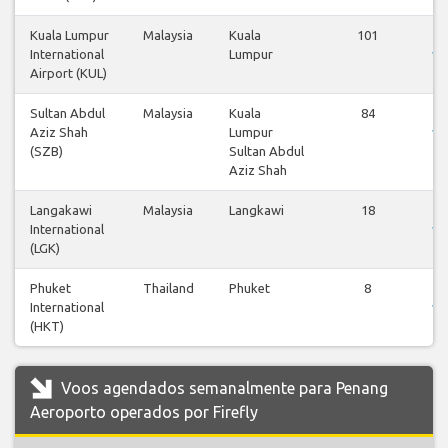
Kuala Lumpur
Malaysia
Kuala
101
V
International
Lumpur
vo
Airport (KUL)
Sultan Abdul
Malaysia
Kuala
84
V
Aziz Shah
Lumpur
vo
(SZB)
Sultan Abdul
Aziz Shah
Langakawi
Malaysia
Langkawi
18
V
International
vo
(LGK)
Phuket
Thailand
Phuket
8
V
International
vo
(HKT)
Voos agendados semanalmente para Penang
Aeroporto operados por Firefly