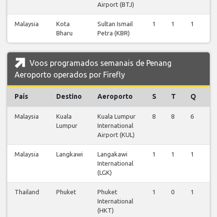
Airport (BTJ)
Malaysia
Kota
Sultan Ismail
1
1
1
1
Bharu
Petra (KBR)
Voos programados semanais de Penang
Aeroporto operados por Firefly
País
Destino
Aeroporto
S
T
Q
Q
Malaysia
Kuala
Kuala Lumpur
8
8
6
7
Lumpur
International
Airport (KUL)
Malaysia
Langkawi
Langakawi
1
1
1
1
International
(LGK)
Thailand
Phuket
Phuket
1
0
1
0
International
(HKT)