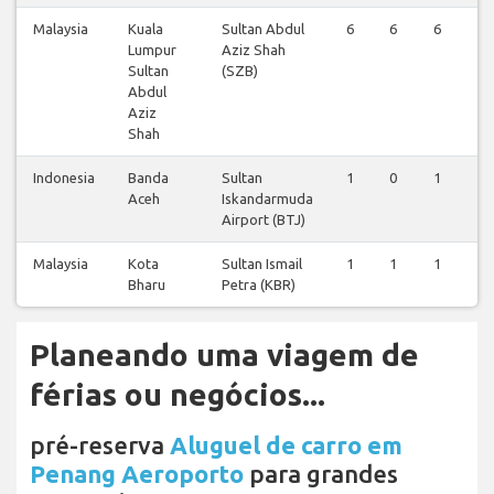
Malaysia
Kuala
Sultan Abdul
6
6
6
6
Lumpur
Aziz Shah
Sultan
(SZB)
Abdul
Aziz
Shah
Indonesia
Banda
Sultan
1
0
1
0
Aceh
Iskandarmuda
Airport (BTJ)
Malaysia
Kota
Sultan Ismail
1
1
1
1
Bharu
Petra (KBR)
Planeando uma viagem de
férias ou negócios...
pré-reserva
Aluguel de carro em
Penang Aeroporto
para grandes