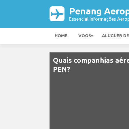
Penang Aerop
Essencial Informações Aerop
HOME
VOOS
ALUGUER D
Quais companhias aére
PEN?