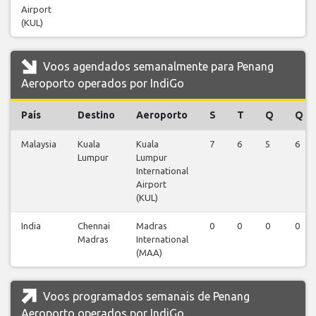
Airport
(KUL)
Voos agendados semanalmente para Penang
Aeroporto operados por IndiGo
País
Destino
Aeroporto
S
T
Q
Q
Malaysia
Kuala
Kuala
7
6
5
6
Lumpur
Lumpur
International
Airport
(KUL)
India
Chennai
Madras
0
0
0
0
Madras
International
(MAA)
Voos programados semanais de Penang
Aeroporto operados por IndiGo