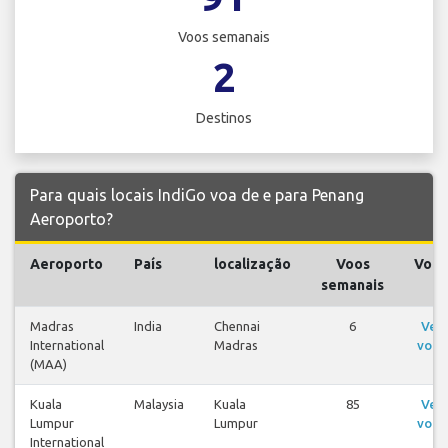
Voos semanais
2
Destinos
Para quais locais IndiGo voa de e para Penang
Aeroporto?
Aeroporto
País
localização
Voos
Voos
semanais
Madras
India
Chennai
6
Ver
International
Madras
voos
(MAA)
Kuala
Malaysia
Kuala
85
Ver
Lumpur
Lumpur
voos
International