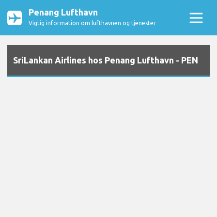
Penang Lufthavn
Vigtig information om lufthavnen og tjenester
SriLankan Airlines hos Penang Lufthavn - PEN