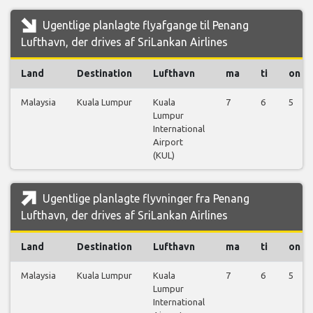
Ugentlige planlagte flyafgange til Penang
Lufthavn, der drives af SriLankan Airlines
Land
Destination
Lufthavn
ma
ti
on
Malaysia
Kuala Lumpur
Kuala
7
6
5
Lumpur
International
Airport
(KUL)
Ugentlige planlagte flyvninger fra Penang
Lufthavn, der drives af SriLankan Airlines
Land
Destination
Lufthavn
ma
ti
on
Malaysia
Kuala Lumpur
Kuala
7
6
5
Lumpur
International