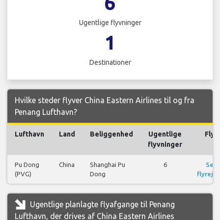
6
Ugentlige flyvninger
1
Destinationer
Hvilke steder flyver China Eastern Airlines til og fra
Penang Lufthavn?
Lufthavn
Land
Beliggenhed
Ugentlige
Fly
flyvninger
Pu Dong
China
Shanghai Pu
6
Se
(PVG)
Dong
flyrejse
Ugentlige planlagte flyafgange til Penang
Lufthavn, der drives af China Eastern Airlines