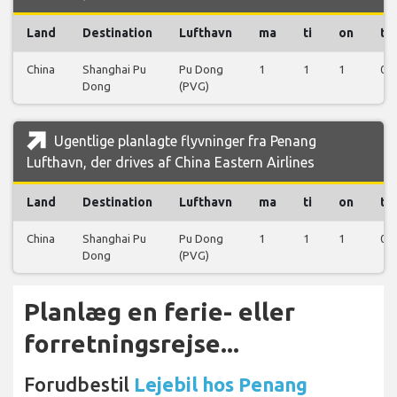
Land
Destination
Lufthavn
ma
ti
on
to
China
Shanghai Pu
Pu Dong
1
1
1
0
Dong
(PVG)
Ugentlige planlagte flyvninger fra Penang
Lufthavn, der drives af China Eastern Airlines
Land
Destination
Lufthavn
ma
ti
on
to
China
Shanghai Pu
Pu Dong
1
1
1
0
Dong
(PVG)
Planlæg en ferie- eller
forretningsrejse...
Forudbestil
Lejebil hos Penang