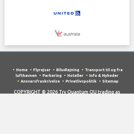
Home
Flyrejser
Biludlejning
Transport til og fra
lufthavnen
Parkering
Hoteller
Info & Nyheder
Ansvarsfraskrivelse
Privatlivspolitik
Sitemap
COPYRIGHT © 2026 Try Quantum OU trading as
"TripTQ" and penangairport.com (also known as
TripTQ Penang Lufthavn) / All Rights Reserved.
ANSVARSFRASKRIVELSE - Dette websted er ikke det officielle
websted for Penang Lufthavn