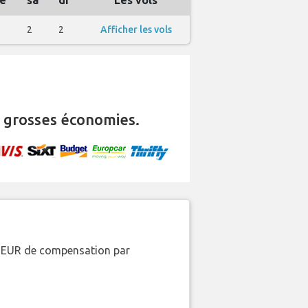
e
sa
di
Les vols
2
2
Afficher les vols
 grosses économies.
00 EUR de compensation par