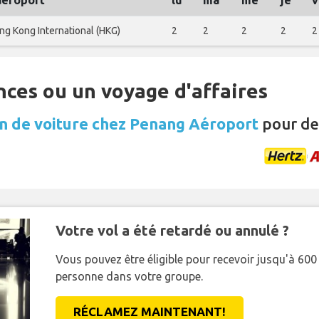
aéroport
lu
ma
me
je
v
ng Kong International (HKG)
2
2
2
2
2
nces ou un voyage d'affaires
n de voiture chez Penang Aéroport
pour de
Votre vol a été retardé ou annulé ?
Vous pouvez être éligible pour recevoir jusqu'à 6
personne dans votre groupe.
RÉCLAMEZ MAINTENANT!