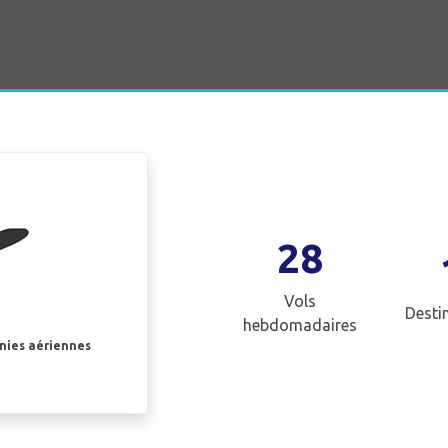
28
Vols
Desti
hebdomadaires
gnies aériennes