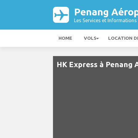
Penang Aérop
Les Services et Informations 
HOME
VOLS
LOCATION D
HK Express à Penang 