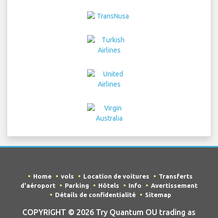
Home
vols
Location de voitures
Transferts
d'aéroport
Parking
Hôtels
Info
Avertissement
Détails de confidentialité
Sitemap
COPYRIGHT © 2026 Try Quantum OU trading as
"TripTQ" and penangairport.com (also known as
TripTQ Penang Aéroport) / All Rights Reserved.