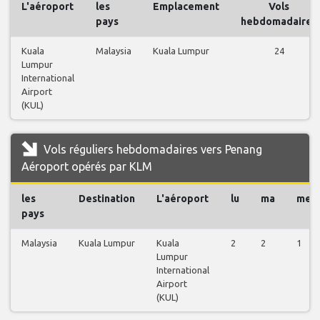
L'aéroport
les
Emplacement
Vols
pays
hebdomadaires
Kuala
Malaysia
Kuala Lumpur
24
Lumpur
International
Airport
(KUL)
Vols réguliers hebdomadaires vers Penang
Aéroport opérés par KLM
les
Destination
L'aéroport
lu
ma
me
pays
Malaysia
Kuala Lumpur
Kuala
2
2
1
Lumpur
International
Airport
(KUL)