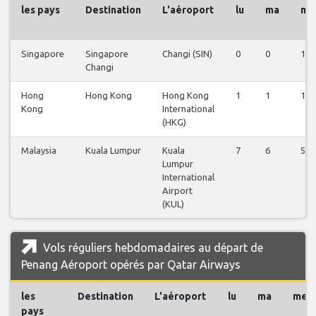
les pays
Destination
L'aéroport
lu
ma
me
Singapore
Singapore
Changi (SIN)
0
0
1
Changi
Hong
Hong Kong
Hong Kong
1
1
1
Kong
International
(HKG)
Malaysia
Kuala Lumpur
Kuala
7
6
5
Lumpur
International
Airport
(KUL)
Vols réguliers hebdomadaires au départ de
Penang Aéroport opérés par Qatar Airways
les
Destination
L'aéroport
lu
ma
me
pays