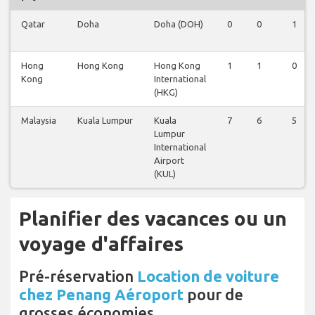
Qatar
Doha
Doha (DOH)
0
0
1
Hong
Hong Kong
Hong Kong
1
1
0
Kong
International
(HKG)
Malaysia
Kuala Lumpur
Kuala
7
6
5
Lumpur
International
Airport
(KUL)
Planifier des vacances ou un
voyage d'affaires
Pré-réservation
Location de voiture
chez Penang Aéroport
pour de
grosses économies.