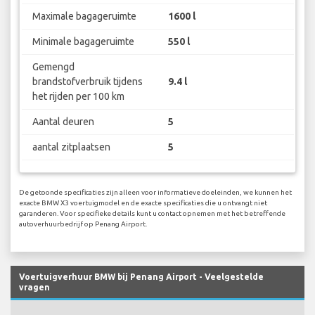
Maximale bagageruimte
1600 l
Minimale bagageruimte
550 l
Gemengd
brandstofverbruik tijdens
9.4 l
het rijden per 100 km
Aantal deuren
5
aantal zitplaatsen
5
De getoonde specificaties zijn alleen voor informatieve doeleinden, we kunnen het
exacte BMW X3 voertuigmodel en de exacte specificaties die u ontvangt niet
garanderen. Voor specifieke details kunt u contact opnemen met het betreffende
autoverhuurbedrijf op Penang Airport.
Voertuigverhuur BMW bij Penang Airport - Veelgestelde
vragen