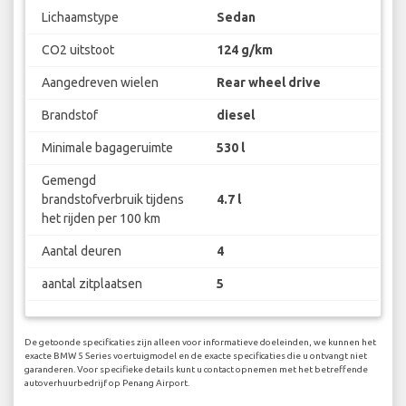
Lichaamstype
Sedan
CO2 uitstoot
124 g/km
Aangedreven wielen
Rear wheel drive
Brandstof
diesel
Minimale bagageruimte
530 l
Gemengd
brandstofverbruik tijdens
4.7 l
het rijden per 100 km
Aantal deuren
4
aantal zitplaatsen
5
De getoonde specificaties zijn alleen voor informatieve doeleinden, we kunnen het
exacte BMW 5 Series voertuigmodel en de exacte specificaties die u ontvangt niet
garanderen. Voor specifieke details kunt u contact opnemen met het betreffende
autoverhuurbedrijf op Penang Airport.