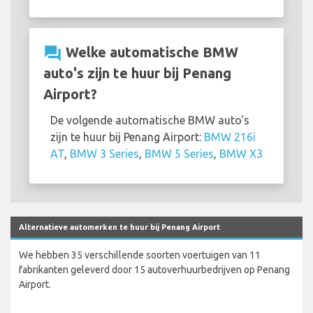
question_answer
Welke automatische BMW
auto's zijn te huur bij Penang
Airport?
De volgende automatische BMW auto's
zijn te huur bij Penang Airport:
BMW 216i
AT
,
BMW 3 Series
,
BMW 5 Series
,
BMW X3
Alternatieve automerken te huur bij Penang Airport
We hebben 35 verschillende soorten voertuigen van 11
fabrikanten geleverd door 15 autoverhuurbedrijven op Penang
Airport.