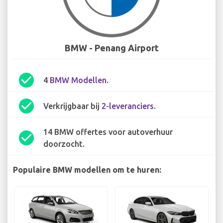
BMW - Penang Airport
check_circle
4
BMW Modellen
.
check_circle
Verkrijgbaar bij
2-leveranciers
.
14 BMW offertes voor autoverhuur
check_circle
doorzocht.
Populaire BMW modellen om te huren: