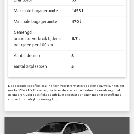
Maximale bagageruimte
1455 l
Minimale bagageruimte
470 l
Gemengd
brandstofverbruik tijdens
6.7 l
het rijden per 100 km
Aantal deuren
5
aantal zitplaatsen
5
De getoonde specificaties zijn alleen voor informatieve doeleinden, we kunnen het
exacte BMW 216i AT voertuigmodel en de exacte specificaties die u ontvangt niet
garanderen. Voor specifieke details kunt u contact opnemen met het betreffende
autoverhuurbedrijf op Penang Airport.