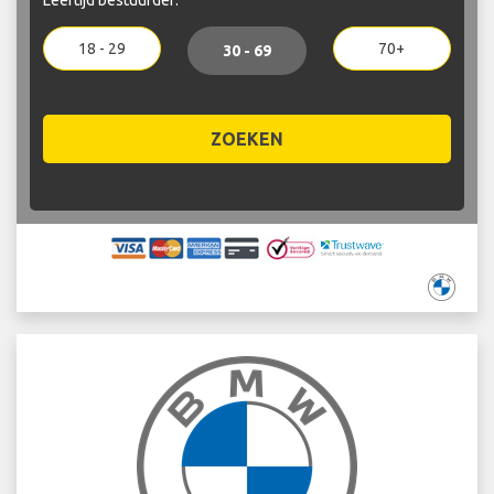
18 - 29
70+
30 - 69
ZOEKEN