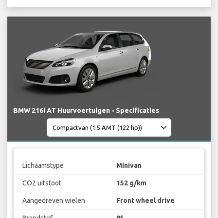
BMW 216i AT Huurvoertuigen - Specificaties
Lichaamstype
Minivan
CO2 uitstoot
152 g/km
Aangedreven wielen
Front wheel drive
Brandstof
95