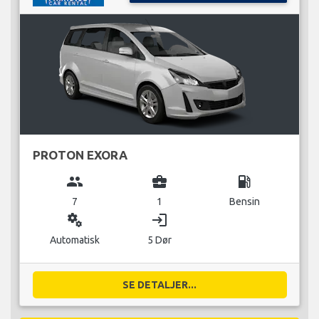
PROTON EXORA
group
business_center
local_gas_station
7
1
Bensin
miscellaneous_services
login
Automatisk
5 Dør
SE DETALJER...