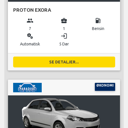
PROTON EXORA
group
business_center
local_gas_station
7
1
Bensin
miscellaneous_services
login
Automatisk
5 Dør
SE DETALJER...
ØKONOMI