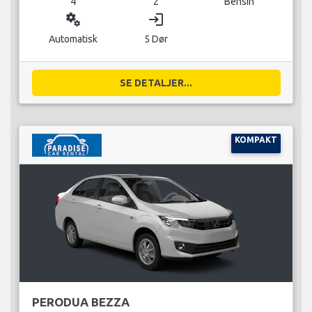
4
2
Bensin
miscellaneous_services
login
Automatisk
5 Dør
SE DETALJER...
KOMPAKT
PERODUA BEZZA