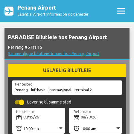
Penang Airport
Essential Airport Informasjon og tjenester
PARADISE Bilutleie hos Penang Airport
Per rang #6 Fra 15
Sammenligne bilutleiefirmaer hos Penang Airport
USLÅELIG BILUTLEIE
Hentested
Levering til samme sted
Hentedato
Returdato