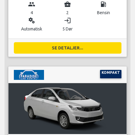
group
business_center
local_gas_station
4
2
Bensin
miscellaneous_services
login
Automatisk
5 Dør
SE DETALJER...
KOMPAKT