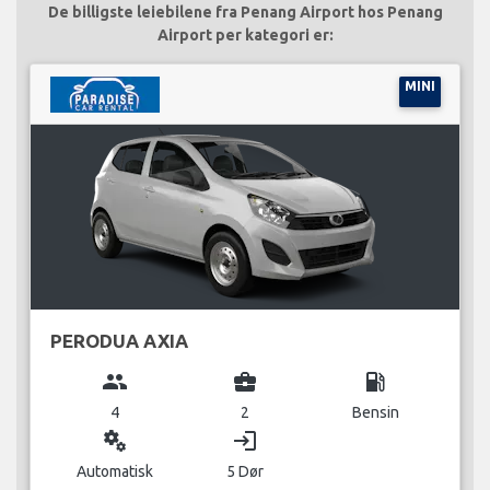
De billigste leiebilene fra Penang Airport hos Penang
Airport per kategori er:
MINI
PERODUA AXIA
group
business_center
local_gas_station
4
2
Bensin
miscellaneous_services
login
Automatisk
5 Dør