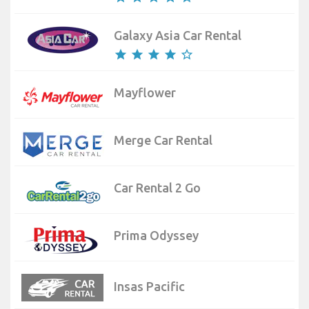
Galaxy Asia Car Rental
star
star
star
star
star_border
Mayflower
Merge Car Rental
Car Rental 2 Go
Prima Odyssey
Insas Pacific