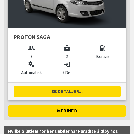
PROTON SAGA
group
business_center
local_gas_station
5
2
Bensin
miscellaneous_services
login
Automatisk
5 Dør
SE DETALJER...
MER INFO
Hvilke bilutleie for bensinbiler har Paradise å tilby hos