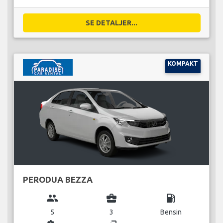
SE DETALJER...
KOMPAKT
PERODUA BEZZA
group
business_center
local_gas_station
5
3
Bensin