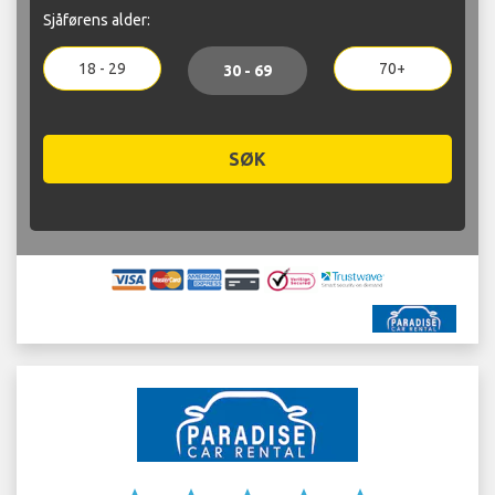
Sjåførens alder:
18 - 29
70+
30 - 69
SØK