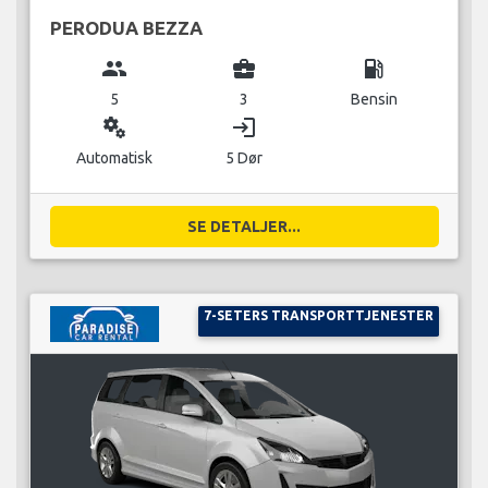
PERODUA BEZZA
group
business_center
local_gas_station
5
3
Bensin
miscellaneous_services
login
Automatisk
5 Dør
SE DETALJER...
7-SETERS TRANSPORTTJENESTER