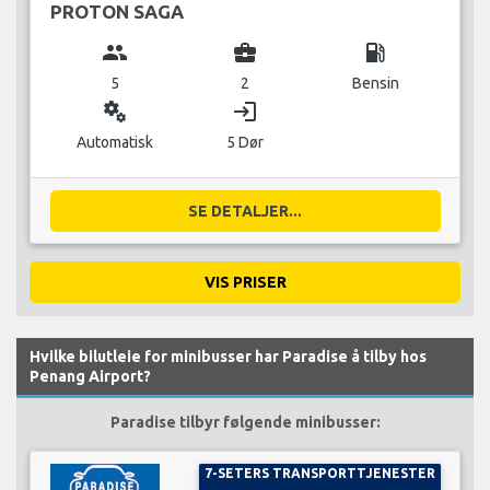
PROTON SAGA
group
business_center
local_gas_station
5
2
Bensin
miscellaneous_services
login
Automatisk
5 Dør
SE DETALJER...
VIS PRISER
Hvilke bilutleie for minibusser har Paradise å tilby hos
Penang Airport?
Paradise tilbyr følgende minibusser:
7-SETERS TRANSPORTTJENESTER