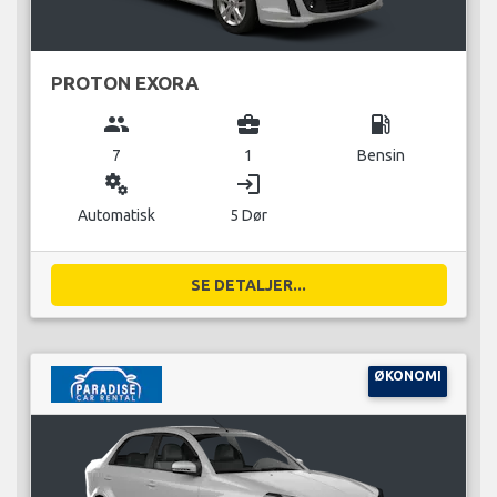
PROTON EXORA
group
business_center
local_gas_station
7
1
Bensin
miscellaneous_services
login
Automatisk
5 Dør
SE DETALJER...
ØKONOMI