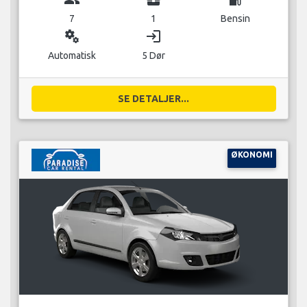
7
1
Bensin
miscellaneous_services
login
Automatisk
5 Dør
SE DETALJER...
ØKONOMI