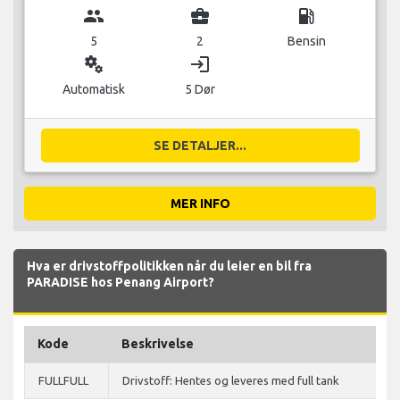
group
business_center
local_gas_station
5
2
Bensin
miscellaneous_services
login
Automatisk
5 Dør
SE DETALJER...
MER INFO
Hva er drivstoffpolitikken når du leier en bil fra
PARADISE hos Penang Airport?
Kode
Beskrivelse
FULLFULL
Drivstoff: Hentes og leveres med full tank