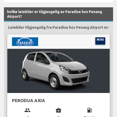
hvilke leiebiler er tilgjengelig av Paradise hos Penang
Airport?
Leiebiler tilgjengelig fra Paradise hos Penang Airport er:
MINI
PERODUA AXIA
group
business_center
local_gas_station