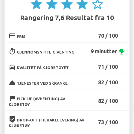
star
star
star
star
star_border
Rangering 7,6 Resultat fra 10
credit_card
70 / 100
PRIS
timer
9 minutter
emoji_events
GJENNOMSNITTLIG VENTING
directions_car
71 / 100
KVALITET PÅ KJØRETØYET
room_service
82 / 100
TJENESTER VED SKRANKE
flag
PICK-UP (AVHENTING) AV
82 / 100
KJØRETØY
beenhere
DROP-OFF (TILBAKELEVERING) AV
73 / 100
KJØRETØY