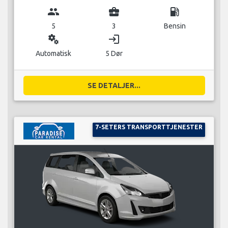
group
business_center
local_gas_station
5
3
Bensin
miscellaneous_services
login
Automatisk
5 Dør
SE DETALJER...
7-SETERS TRANSPORTTJENESTER