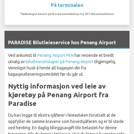
På terminalen
*Kalkulasjon basert på 8 siste anmeldelser fra 397 alle anmeldelser.
`
PARADISE Bilutleieservice hos Penang Airport
Ved ankomst til
Penang Airport PEN
har reisende et bredt
utvalg av
bilutleieselskaper på Penang Airport
tilgjengelig.
Vennligst husk å hente all bagasjen din fra
bagasjeutleveringsområdet før du går ut.
Nyttig informasjon ved leie av
kjøretøy på Penang Airport fra
Paradise
Du kan legge til ekstra sjåfører i leieavtalen forutsatt at de
oppfyller de samme kravene som hovedsjåføren og er til stede
ved henting. En daglig tilleggsavgift blir belastet for denne
tjenesten. Når du kjører i Malaysia, skal du kjøre på venstre side