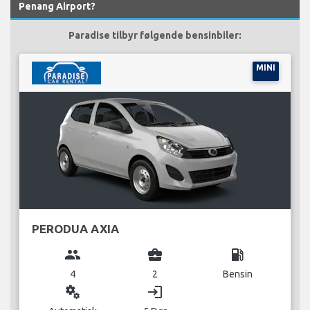
Penang Airport?
Paradise tilbyr følgende bensinbiler:
MINI
PERODUA AXIA
group
business_center
local_gas_station
4
2
Bensin
miscellaneous_services
login