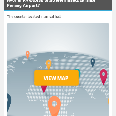
Hvor er PARADISE bilutleiefirmaets skranke
Penang Airport?
The counter located in arrival hall