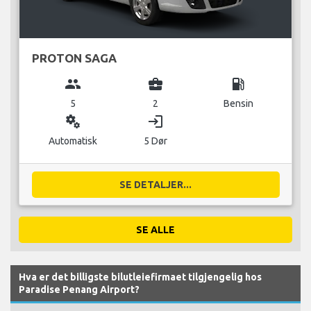
PROTON SAGA
group
business_center
local_gas_station
5
2
Bensin
miscellaneous_services
login
Automatisk
5 Dør
SE DETALJER...
SE ALLE
Hva er det billigste bilutleiefirmaet tilgjengelig hos
Paradise Penang Airport?