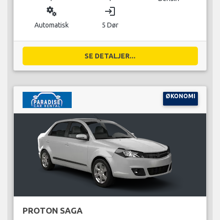
miscellaneous_services
login
Automatisk
5 Dør
SE DETALJER...
ØKONOMI
PROTON SAGA