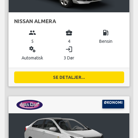
NISSAN ALMERA
group
business_center
local_gas_station
5
4
Bensin
miscellaneous_services
login
Automatisk
3 Dør
SE DETALJER...
ØKONOMI