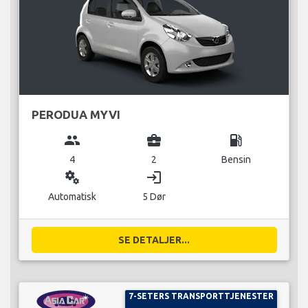
PERODUA MYVI
group
business_center
local_gas_station
4
2
Bensin
miscellaneous_services
login
Automatisk
5 Dør
SE DETALJER...
7-SETERS TRANSPORTTJENESTER