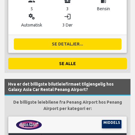
group
business_center
local_gas_station
5
3
Bensin
miscellaneous_services
login
Automatisk
3 Dør
SE DETALJER...
SE ALLE
Hva er det billigste bilutleiefirmaet tilgjengelig hos
Galaxy Asia Car Rental Penang Airport?
De billigste leiebilene fra Penang Airport hos Penang
Airport per kategori er:
MIDDELS