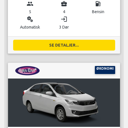
group
business_center
local_gas_station
5
4
Bensin
miscellaneous_services
login
Automatisk
3 Dør
SE DETALJER...
ØKONOMI