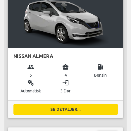
NISSAN ALMERA
group
business_center
local_gas_station
5
4
Bensin
miscellaneous_services
login
Automatisk
3 Dør
SE DETALJER...