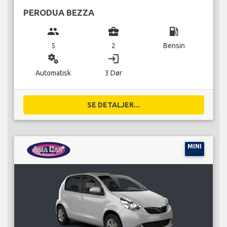
PERODUA BEZZA
group
business_center
local_gas_station
5
2
Bensin
miscellaneous_services
login
Automatisk
3 Dør
SE DETALJER...
MINI