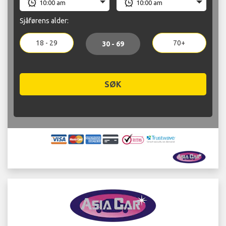
Sjåførens alder:
18 - 29
70+
30 - 69
SØK