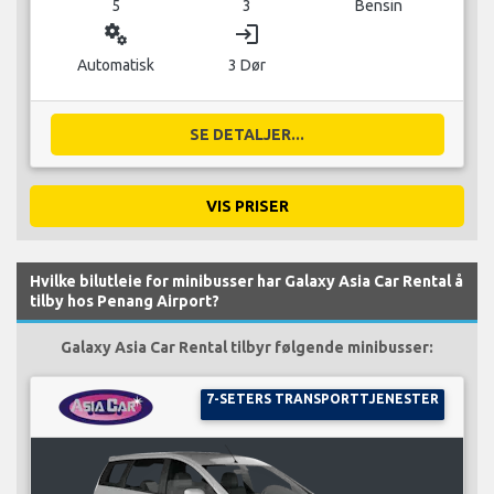
5
3
Bensin
miscellaneous_services
login
Automatisk
3 Dør
SE DETALJER...
VIS PRISER
Hvilke bilutleie for minibusser har Galaxy Asia Car Rental å
tilby hos Penang Airport?
Galaxy Asia Car Rental tilbyr følgende minibusser:
7-SETERS TRANSPORTTJENESTER