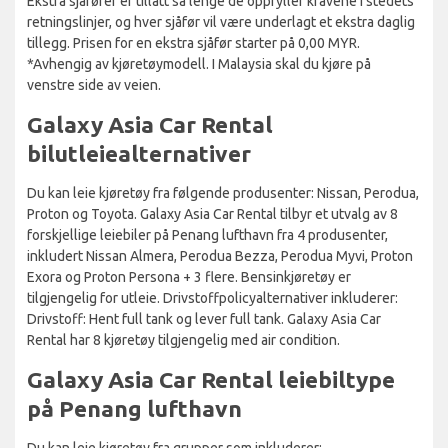
Ekstra sjåfører er tillatt så lenge de oppfyller kravene i stedets
retningslinjer, og hver sjåfør vil være underlagt et ekstra daglig
tillegg. Prisen for en ekstra sjåfør starter på 0,00 MYR.
*Avhengig av kjøretøymodell. I Malaysia skal du kjøre på
venstre side av veien.
Galaxy Asia Car Rental
bilutleiealternativer
Du kan leie kjøretøy fra følgende produsenter: Nissan, Perodua,
Proton og Toyota. Galaxy Asia Car Rental tilbyr et utvalg av 8
forskjellige leiebiler på Penang lufthavn fra 4 produsenter,
inkludert Nissan Almera, Perodua Bezza, Perodua Myvi, Proton
Exora og Proton Persona + 3 flere. Bensinkjøretøy er
tilgjengelig for utleie. Drivstoffpolicyalternativer inkluderer:
Drivstoff: Hent full tank og lever full tank. Galaxy Asia Car
Rental har 8 kjøretøy tilgjengelig med air condition.
Galaxy Asia Car Rental leiebiltype
på Penang lufthavn
Du kan leie kjøretøy fra grupper som inkluderer: