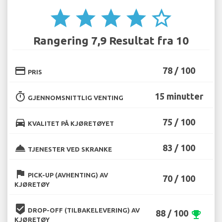
star
star
star
star
star_border
Rangering 7,9 Resultat fra 10
credit_card
78 / 100
PRIS
timer
15 minutter
GJENNOMSNITTLIG VENTING
directions_car
75 / 100
KVALITET PÅ KJØRETØYET
room_service
83 / 100
TJENESTER VED SKRANKE
flag
PICK-UP (AVHENTING) AV
70 / 100
KJØRETØY
beenhere
DROP-OFF (TILBAKELEVERING) AV
88 / 100
emoji_events
KJØRETØY