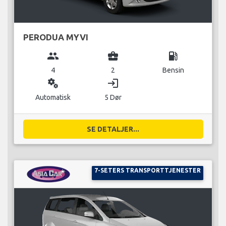
PERODUA MYVI
group
business_center
local_gas_station
4
2
Bensin
miscellaneous_services
login
Automatisk
5 Dør
SE DETALJER...
7-SETERS TRANSPORTTJENESTER