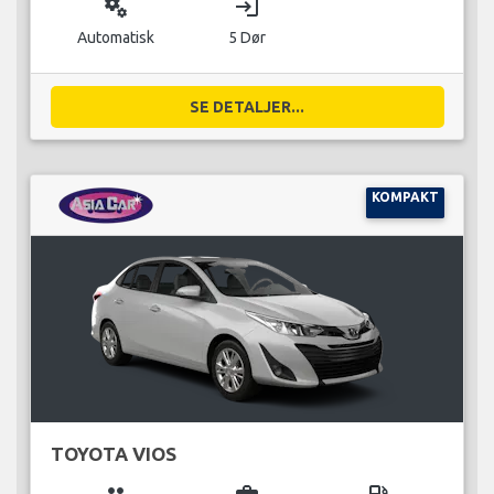
miscellaneous_services
login
Automatisk
5 Dør
SE DETALJER...
KOMPAKT
TOYOTA VIOS