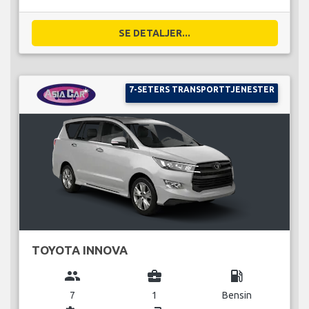
SE DETALJER...
7-SETERS TRANSPORTTJENESTER
TOYOTA INNOVA
group
business_center
local_gas_station
7
1
Bensin