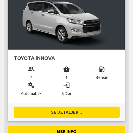
TOYOTA INNOVA
group
business_center
local_gas_station
7
1
Bensin
miscellaneous_services
login
Automatisk
5 Dør
SE DETALJER...
MER INFO