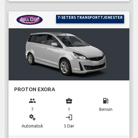
7-SETERS TRANSPORTTJENESTER
PROTON EXORA
group
business_center
local_gas_station
7
1
Bensin
miscellaneous_services
login
Automatisk
5 Dør