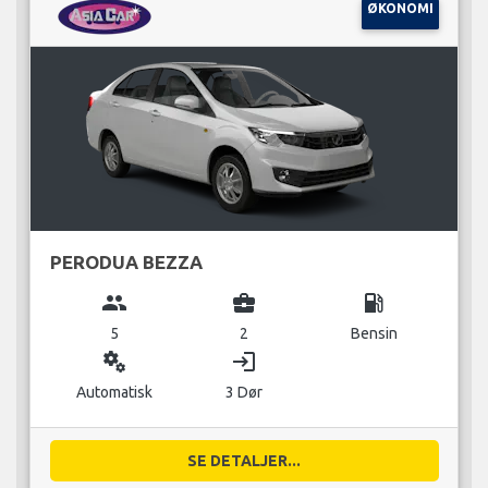
ØKONOMI
PERODUA BEZZA
group
business_center
local_gas_station
5
2
Bensin
miscellaneous_services
login
Automatisk
3 Dør
SE DETALJER...