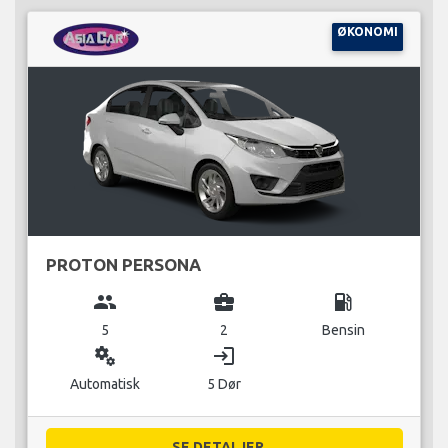
ØKONOMI
PROTON PERSONA
group
business_center
local_gas_station
5
2
Bensin
miscellaneous_services
login
Automatisk
5 Dør
SE DETALJER...