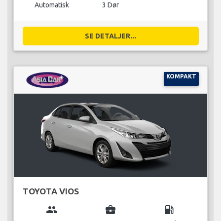
Automatisk
3 Dør
SE DETALJER...
KOMPAKT
TOYOTA VIOS
group
business_center
local_gas_station