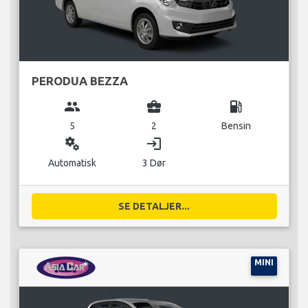
PERODUA BEZZA
group
business_center
local_gas_station
5
2
Bensin
miscellaneous_services
login
Automatisk
3 Dør
SE DETALJER...
MINI