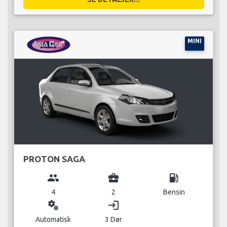
MINI
PROTON SAGA
group
business_center
local_gas_station
4
2
Bensin
miscellaneous_services
login
Automatisk
3 Dør