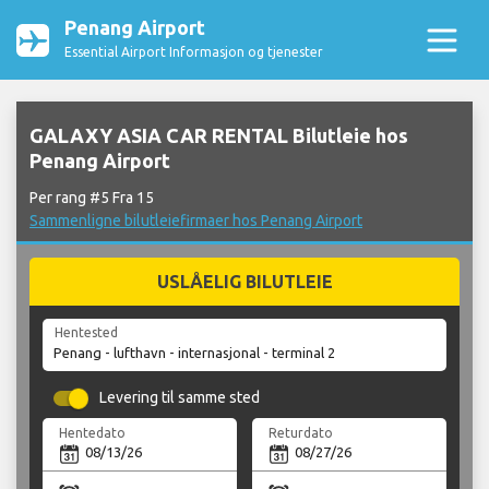
Penang Airport
Essential Airport Informasjon og tjenester
GALAXY ASIA CAR RENTAL Bilutleie hos
Penang Airport
Per rang #5 Fra 15
Sammenligne bilutleiefirmaer hos Penang Airport
USLÅELIG BILUTLEIE
Hentested
Levering til samme sted
Hentedato
Returdato