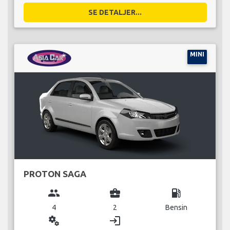
SE DETALJER...
MINI
PROTON SAGA
group
business_center
local_gas_station
4
2
Bensin
miscellaneous_services
login