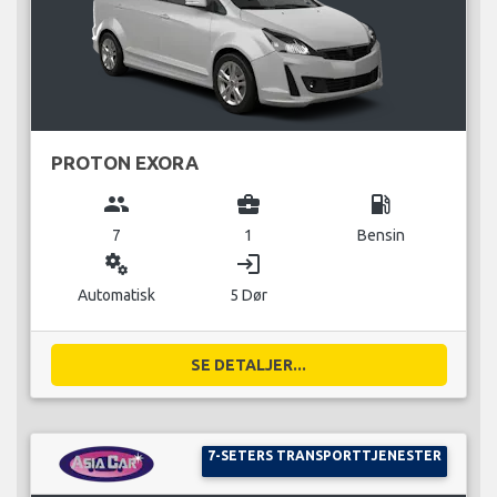
PROTON EXORA
group
business_center
local_gas_station
7
1
Bensin
miscellaneous_services
login
Automatisk
5 Dør
SE DETALJER...
7-SETERS TRANSPORTTJENESTER