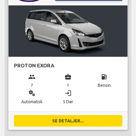
PROTON EXORA
group
business_center
local_gas_station
7
1
Bensin
miscellaneous_services
login
Automatisk
5 Dør
SE DETALJER...