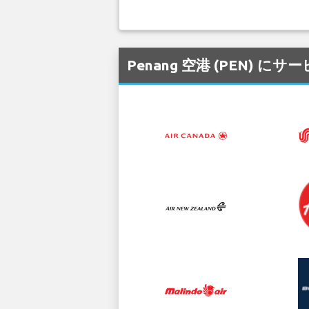
Penang 空港 (PEN)