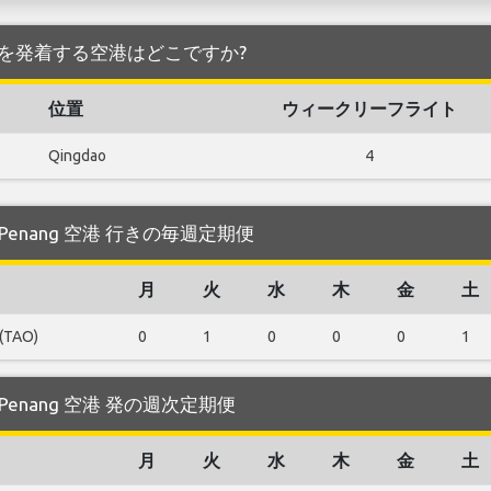
ang 空港 を発着する空港はどこですか?
位置
ウィークリーフライト
Qingdao
4
する Penang 空港 行きの毎週定期便
月
火
水
木
金
土
(TAO)
0
1
0
0
0
1
する Penang 空港 発の週次定期便
月
火
水
木
金
土