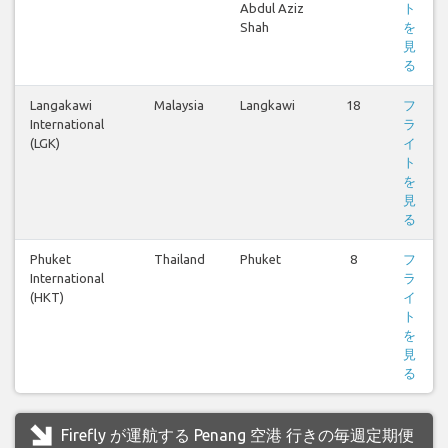
Abdul Aziz
ト
Shah
を
見
る
Langakawi
Malaysia
Langkawi
18
フ
International
ラ
(LGK)
イ
ト
を
見
る
Phuket
Thailand
Phuket
8
フ
International
ラ
(HKT)
イ
ト
を
見
る
Firefly が運航する Penang 空港 行きの毎週定期便