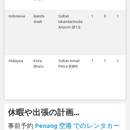
Indonesia
Banda
Sultan
1
0
1
Aceh
Iskandarmuda
Airport (BTJ)
Malaysia
Kota
Sultan Ismail
1
1
1
Bharu
Petra (KBR)
休暇や出張の計画...
事前予約
Penang 空港 でのレンタカー