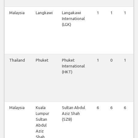
Malaysia
Langkawi
Langakawi
1
1
1
International
(LGK)
Thailand
Phuket
Phuket
1
0
1
International
(HKT)
Malaysia
Kuala
Sultan Abdul
6
6
6
Lumpur
Aziz Shah
Sultan
(SZB)
Abdul
Aziz
Shah