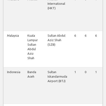
International
(HKT)
Malaysia
Kuala
Sultan Abdul
6
6
6
Lumpur
Aziz Shah
Sultan
(SZB)
Abdul
Aziz
Shah
Indonesia
Banda
Sultan
1
0
1
Aceh
Iskandarmuda
Airport (BTJ)