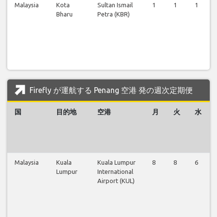
Malaysia
Kota
Sultan Ismail
1
1
1
Bharu
Petra (KBR)
Firefly が運航する Penang 空港 発の週次定期便
国
目的地
空港
月
火
水
Malaysia
Kuala
Kuala Lumpur
8
8
6
Lumpur
International
Airport (KUL)