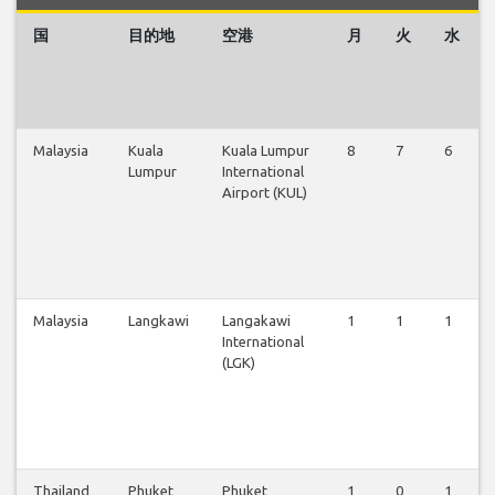
国
目的地
空港
月
火
水
Malaysia
Kuala
Kuala Lumpur
8
7
6
Lumpur
International
Airport (KUL)
Malaysia
Langkawi
Langakawi
1
1
1
International
(LGK)
Thailand
Phuket
Phuket
1
0
1