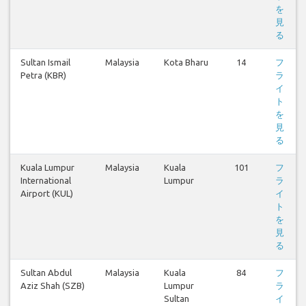
を
見
る
Sultan Ismail
Malaysia
Kota Bharu
14
フ
Petra (KBR)
ラ
イ
ト
を
見
る
Kuala Lumpur
Malaysia
Kuala
101
フ
International
Lumpur
ラ
Airport (KUL)
イ
ト
を
見
る
Sultan Abdul
Malaysia
Kuala
84
フ
Aziz Shah (SZB)
Lumpur
ラ
Sultan
イ