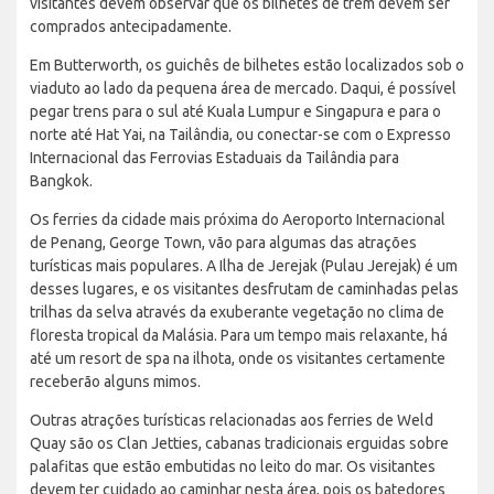
visitantes devem observar que os bilhetes de trem devem ser
comprados antecipadamente.
Em Butterworth, os guichês de bilhetes estão localizados sob o
viaduto ao lado da pequena área de mercado. Daqui, é possível
pegar trens para o sul até Kuala Lumpur e Singapura e para o
norte até Hat Yai, na Tailândia, ou conectar-se com o Expresso
Internacional das Ferrovias Estaduais da Tailândia para
Bangkok.
Os ferries da cidade mais próxima do Aeroporto Internacional
de Penang, George Town, vão para algumas das atrações
turísticas mais populares. A Ilha de Jerejak (Pulau Jerejak) é um
desses lugares, e os visitantes desfrutam de caminhadas pelas
trilhas da selva através da exuberante vegetação no clima de
floresta tropical da Malásia. Para um tempo mais relaxante, há
até um resort de spa na ilhota, onde os visitantes certamente
receberão alguns mimos.
Outras atrações turísticas relacionadas aos ferries de Weld
Quay são os Clan Jetties, cabanas tradicionais erguidas sobre
palafitas que estão embutidas no leito do mar. Os visitantes
devem ter cuidado ao caminhar nesta área, pois os batedores