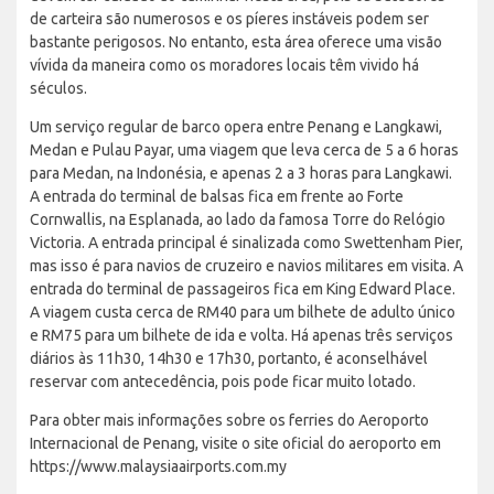
de carteira são numerosos e os píeres instáveis podem ser
bastante perigosos. No entanto, esta área oferece uma visão
vívida da maneira como os moradores locais têm vivido há
séculos.
Um serviço regular de barco opera entre Penang e Langkawi,
Medan e Pulau Payar, uma viagem que leva cerca de 5 a 6 horas
para Medan, na Indonésia, e apenas 2 a 3 horas para Langkawi.
A entrada do terminal de balsas fica em frente ao Forte
Cornwallis, na Esplanada, ao lado da famosa Torre do Relógio
Victoria. A entrada principal é sinalizada como Swettenham Pier,
mas isso é para navios de cruzeiro e navios militares em visita. A
entrada do terminal de passageiros fica em King Edward Place.
A viagem custa cerca de RM40 para um bilhete de adulto único
e RM75 para um bilhete de ida e volta. Há apenas três serviços
diários às 11h30, 14h30 e 17h30, portanto, é aconselhável
reservar com antecedência, pois pode ficar muito lotado.
Para obter mais informações sobre os ferries do Aeroporto
Internacional de Penang, visite o site oficial do aeroporto em
https://www.malaysiaairports.com.my