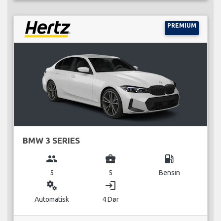
PREMIUM
BMW 3 SERIES
group
business_center
local_gas_station
5
5
Bensin
miscellaneous_services
login
Automatisk
4 Dør