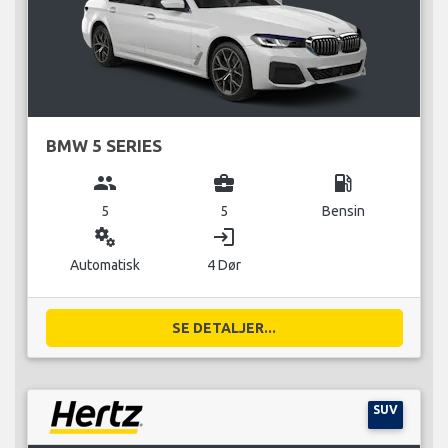
BMW 5 SERIES
group
business_center
local_gas_station
5
5
Bensin
miscellaneous_services
login
Automatisk
4 Dør
SE DETALJER...
SUV