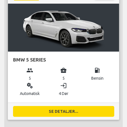
BMW 5 SERIES
group
business_center
local_gas_station
5
5
Bensin
miscellaneous_services
login
Automatisk
4 Dør
SE DETALJER...