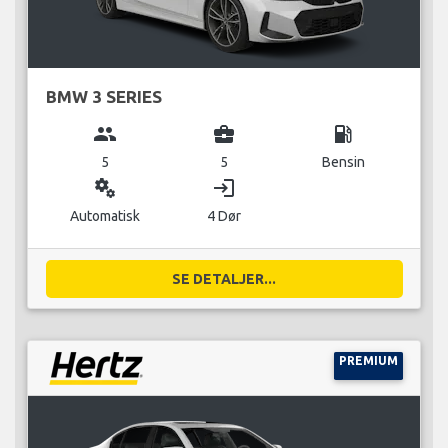
BMW 3 SERIES
group
business_center
local_gas_station
5
5
Bensin
miscellaneous_services
login
Automatisk
4 Dør
SE DETALJER...
PREMIUM