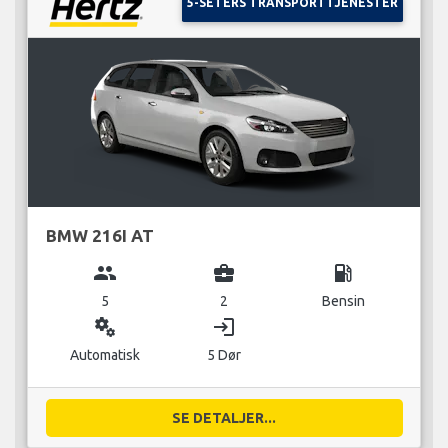
5-SETERS TRANSPORTTJENESTER
BMW 216I AT
group
business_center
local_gas_station
5
2
Bensin
miscellaneous_services
login
Automatisk
5 Dør
SE DETALJER...