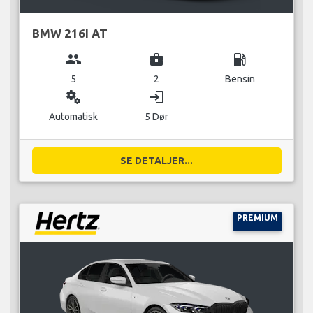
BMW 216I AT
group
business_center
local_gas_station
5
2
Bensin
miscellaneous_services
login
Automatisk
5 Dør
SE DETALJER...
PREMIUM