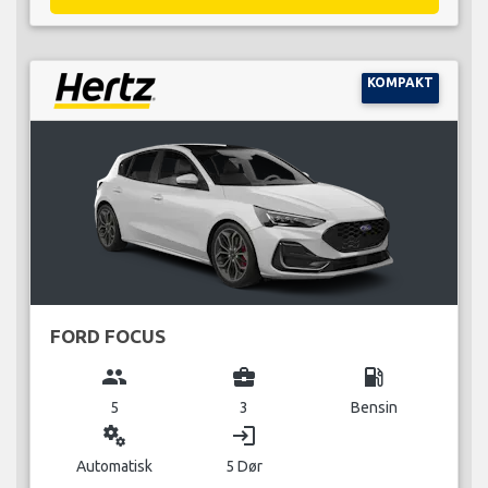
KOMPAKT
FORD FOCUS
group
business_center
local_gas_station
5
3
Bensin
miscellaneous_services
login
Automatisk
5 Dør