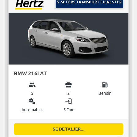
5-SETERS TRANSPORTTJENESTER
BMW 216I AT
group
business_center
local_gas_station
5
2
Bensin
miscellaneous_services
login
Automatisk
5 Dør
SE DETALJER...