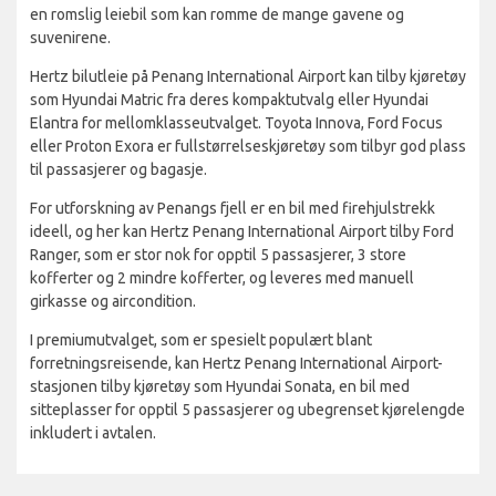
en romslig leiebil som kan romme de mange gavene og
suvenirene.
Hertz bilutleie på Penang International Airport kan tilby kjøretøy
som Hyundai Matric fra deres kompaktutvalg eller Hyundai
Elantra for mellomklasseutvalget. Toyota Innova, Ford Focus
eller Proton Exora er fullstørrelseskjøretøy som tilbyr god plass
til passasjerer og bagasje.
For utforskning av Penangs fjell er en bil med firehjulstrekk
ideell, og her kan Hertz Penang International Airport tilby Ford
Ranger, som er stor nok for opptil 5 passasjerer, 3 store
kofferter og 2 mindre kofferter, og leveres med manuell
girkasse og aircondition.
I premiumutvalget, som er spesielt populært blant
forretningsreisende, kan Hertz Penang International Airport-
stasjonen tilby kjøretøy som Hyundai Sonata, en bil med
sitteplasser for opptil 5 passasjerer og ubegrenset kjørelengde
inkludert i avtalen.