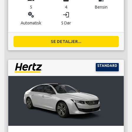
5
4
Bensin
miscellaneous_services
login
Automatisk
5 Dør
SE DETALJER...
STANDARD