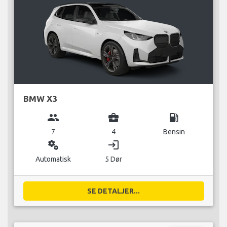
BMW X3
group
business_center
local_gas_station
7
4
Bensin
miscellaneous_services
login
Automatisk
5 Dør
SE DETALJER...