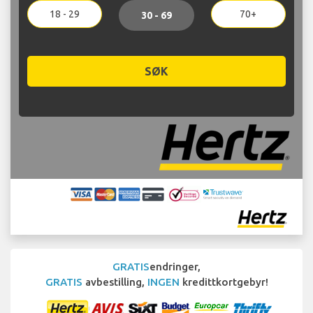
18 - 29
70+
30 - 69
SØK
GRATIS
endringer,
GRATIS
avbestilling,
INGEN
kredittkortgebyr!