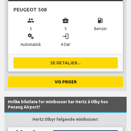
PEUGEOT 508
group
business_center
local_gas_station
5
5
Bensin
miscellaneous_services
login
Automatisk
4 Dør
SE DETALJER...
VIS PRISER
Hvilke bilutleie for minibusser har Hertz å tilby hos
Penang Airport?
Hertz tilbyr følgende minibusser: