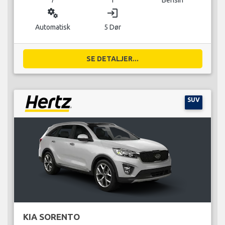
miscellaneous_services
login
Automatisk
5 Dør
SE DETALJER...
SUV
KIA SORENTO