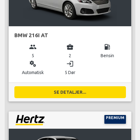
BMW 216I AT
group
business_center
local_gas_station
5
2
Bensin
miscellaneous_services
login
Automatisk
5 Dør
SE DETALJER...
PREMIUM