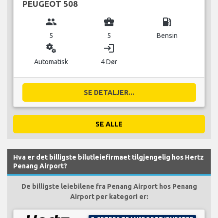
PEUGEOT 508
group
business_center
local_gas_station
5
5
Bensin
miscellaneous_services
login
Automatisk
4 Dør
SE DETALJER...
SE ALLE
Hva er det billigste bilutleiefirmaet tilgjengelig hos Hertz
Penang Airport?
De billigste leiebilene fra Penang Airport hos Penang
Airport per kategori er: