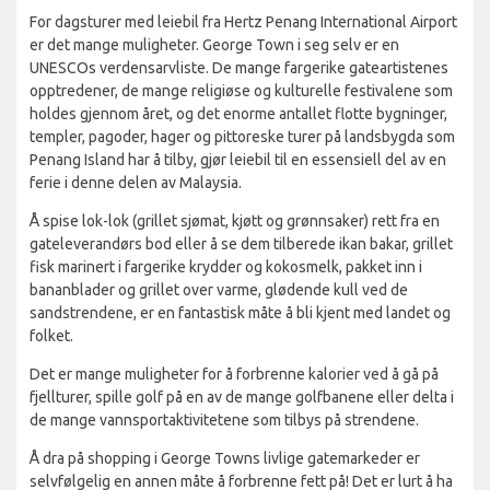
For dagsturer med leiebil fra Hertz Penang International Airport
er det mange muligheter. George Town i seg selv er en
UNESCOs verdensarvliste. De mange fargerike gateartistenes
opptredener, de mange religiøse og kulturelle festivalene som
holdes gjennom året, og det enorme antallet flotte bygninger,
templer, pagoder, hager og pittoreske turer på landsbygda som
Penang Island har å tilby, gjør leiebil til en essensiell del av en
ferie i denne delen av Malaysia.
Å spise lok-lok (grillet sjømat, kjøtt og grønnsaker) rett fra en
gateleverandørs bod eller å se dem tilberede ikan bakar, grillet
fisk marinert i fargerike krydder og kokosmelk, pakket inn i
bananblader og grillet over varme, glødende kull ved de
sandstrendene, er en fantastisk måte å bli kjent med landet og
folket.
Det er mange muligheter for å forbrenne kalorier ved å gå på
fjellturer, spille golf på en av de mange golfbanene eller delta i
de mange vannsportaktivitetene som tilbys på strendene.
Å dra på shopping i George Towns livlige gatemarkeder er
selvfølgelig en annen måte å forbrenne fett på! Det er lurt å ha