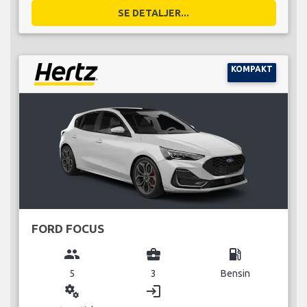
SE DETALJER...
KOMPAKT
FORD FOCUS
group
business_center
local_gas_station
5
3
Bensin
miscellaneous_services
login