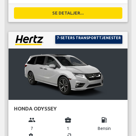
SE DETALJER...
7-SETERS TRANSPORTTJENESTER
HONDA ODYSSEY
group
business_center
local_gas_station
7
1
Bensin