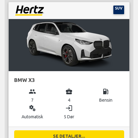
SUV
BMW X3
group
business_center
local_gas_station
7
4
Bensin
miscellaneous_services
login
Automatisk
5 Dør
SE DETALJER...