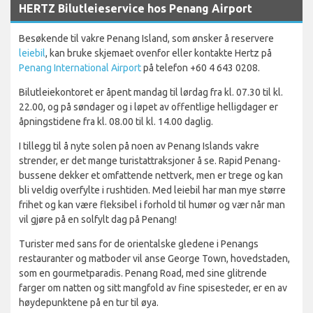
HERTZ Bilutleieservice hos Penang Airport
Besøkende til vakre Penang Island, som ønsker å reservere
leiebil
, kan bruke skjemaet ovenfor eller kontakte Hertz på
Penang International Airport
på telefon +60 4 643 0208.
Bilutleiekontoret er åpent mandag til lørdag fra kl. 07.30 til kl.
22.00, og på søndager og i løpet av offentlige helligdager er
åpningstidene fra kl. 08.00 til kl. 14.00 daglig.
I tillegg til å nyte solen på noen av Penang Islands vakre
strender, er det mange turistattraksjoner å se. Rapid Penang-
bussene dekker et omfattende nettverk, men er trege og kan
bli veldig overfylte i rushtiden. Med leiebil har man mye større
frihet og kan være fleksibel i forhold til humør og vær når man
vil gjøre på en solfylt dag på Penang!
Turister med sans for de orientalske gledene i Penangs
restauranter og matboder vil anse George Town, hovedstaden,
som en gourmetparadis. Penang Road, med sine glitrende
farger om natten og sitt mangfold av fine spisesteder, er en av
høydepunktene på en tur til øya.