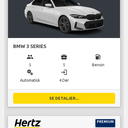
BMW 3 SERIES
group
business_center
local_gas_station
5
5
Bensin
miscellaneous_services
login
Automatisk
4 Dør
SE DETALJER...
PREMIUM