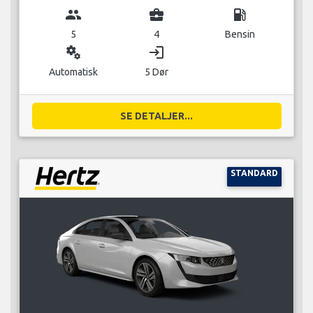
group
business_center
local_gas_station
5
4
Bensin
miscellaneous_services
login
Automatisk
5 Dør
SE DETALJER...
STANDARD