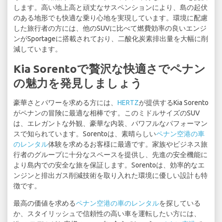
します。高い地上高と頑丈なサスペンションにより、島の起伏
のある地形でも快適な乗り心地を実現しています。環境に配慮
した旅行者の方には、他のSUVに比べて燃費効率の良いエンジ
ンがSportageに搭載されており、二酸化炭素排出量を大幅に削
減しています。
Kia Sorentoで贅沢な快適さでペナン
の魅力を発見しましょう
豪華さとパワーを求める方には、
HERTZ
が提供するKia Sorento
がペナンの冒険に最適な相棒です。このミドルサイズのSUV
は、エレガントな外観、豪華な内装、パワフルなパフォーマン
スで知られています。Sorentoは、素晴らしい
ペナン空港の車
のレンタル
体験を求めるお客様に最適です。家族やビジネス旅
行者のグループに十分なスペースを提供し、先進の安全機能に
より島内での安全な旅を保証します。Sorentoは、効率的なエ
ンジンと排出ガス削減技術を取り入れた環境に優しい設計も特
徴です。
最高の価値を求める
ペナン空港の車のレンタル
を探している
か、スタイリッシュで信頼性の高い車を運転したい方には、