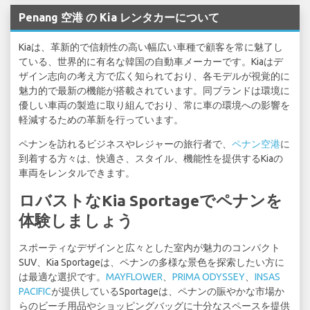
Penang 空港 の Kia レンタカーについて
Kiaは、革新的で信頼性の高い幅広い車種で顧客を常に魅了し
ている、世界的に有名な韓国の自動車メーカーです。Kiaはデ
ザイン志向の考え方で広く知られており、各モデルが視覚的に
魅力的で最新の機能が搭載されています。同ブランドは環境に
優しい車両の製造に取り組んでおり、常に車の環境への影響を
軽減するための革新を行っています。
ペナンを訪れるビジネスやレジャーの旅行者で、
ペナン空港
に
到着する方々は、快適さ、スタイル、機能性を提供するKiaの
車両をレンタルできます。
ロバストなKia Sportageでペナンを
体験しましょう
スポーティなデザインと広々とした室内が魅力のコンパクト
SUV、Kia Sportageは、ペナンの多様な景色を探索したい方に
は最適な選択です。
MAYFLOWER
、
PRIMA ODYSSEY
、
INSAS
PACIFIC
が提供しているSportageは、ペナンの賑やかな市場か
らのビーチ用品やショッピングバッグに十分なスペースを提供