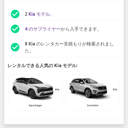
check_circle
2
Kia モデル
。
check_circle
4 のサプライヤー
から入手できます。
8 Kia のレンタカー見積もりが検索されまし
check_circle
た。
レンタルできる人気の Kia モデル:
Kia
Kia
Sportage
Sorento