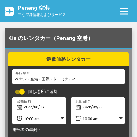
Penang 空港
主な空港情報およびサービス
Kia のレンタカー（Penang 空港）
最低価格レンタカー
受取場所
同じ場所に返却
出発日時
返却日時
運転者の年齢：